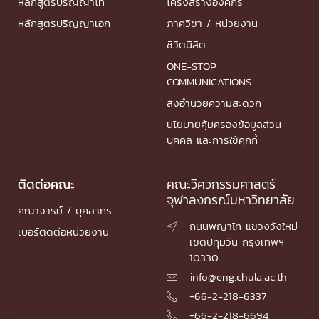
หลักสูตรปริญญาโท
โครงสร้างองค์กร
หลักสูตรปริญญาเอก
ภาควิชา / หน่วยงาน
ชีวิตนิสิต
ONE-STOP
COMMUNICATIONS
สิ่งอำนวยความสะดวก
นโยบายคุ้มครองข้อมูลส่วน
บุคคล และการใช้คุกกี้
ติดต่อคณะ
คณะวิศวกรรมศาสตร์
จุฬาลงกรณ์มหาวิทยาลัย
คณาจารย์ / บุคลากร
ถนนพญาไท แขวงวังใหม่

เบอร์ติดต่อหน่วยงาน
เขตปทุมวัน กรุงเทพฯ
10330
info@eng.chula.ac.th

+66-2-218-6337

+66-2-218-6694
