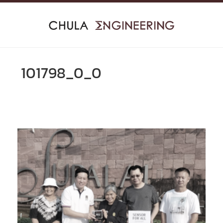
Skip
to
content
101798_0_0