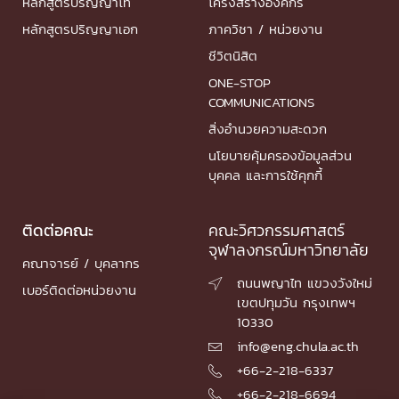
หลักสูตรปริญญาโท
โครงสร้างองค์กร
หลักสูตรปริญญาเอก
ภาควิชา / หน่วยงาน
ชีวิตนิสิต
ONE-STOP
COMMUNICATIONS
สิ่งอำนวยความสะดวก
นโยบายคุ้มครองข้อมูลส่วน
บุคคล และการใช้คุกกี้
ติดต่อคณะ
คณะวิศวกรรมศาสตร์
จุฬาลงกรณ์มหาวิทยาลัย
คณาจารย์ / บุคลากร
ถนนพญาไท แขวงวังใหม่

เบอร์ติดต่อหน่วยงาน
เขตปทุมวัน กรุงเทพฯ
10330
info@eng.chula.ac.th

+66-2-218-6337

+66-2-218-6694
