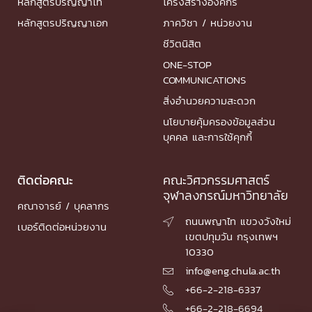
หลักสูตรปริญญาโท
โครงสร้างองค์กร
หลักสูตรปริญญาเอก
ภาควิชา / หน่วยงาน
ชีวิตนิสิต
ONE-STOP
COMMUNICATIONS
สิ่งอำนวยความสะดวก
นโยบายคุ้มครองข้อมูลส่วน
บุคคล และการใช้คุกกี้
ติดต่อคณะ
คณะวิศวกรรมศาสตร์
จุฬาลงกรณ์มหาวิทยาลัย
คณาจารย์ / บุคลากร
ถนนพญาไท แขวงวังใหม่

เบอร์ติดต่อหน่วยงาน
เขตปทุมวัน กรุงเทพฯ
10330
info@eng.chula.ac.th

+66-2-218-6337

+66-2-218-6694
