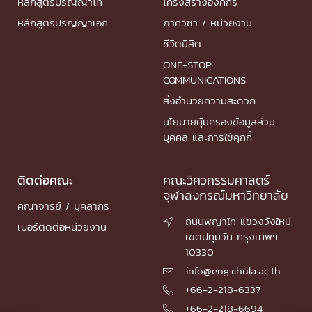
หลักสูตรปริญญาโท
โครงสร้างองค์กร
หลักสูตรปริญญาเอก
ภาควิชา / หน่วยงาน
ชีวิตนิสิต
ONE-STOP
COMMUNICATIONS
สิ่งอำนวยความสะดวก
นโยบายคุ้มครองข้อมูลส่วน
บุคคล และการใช้คุกกี้
ติดต่อคณะ
คณะวิศวกรรมศาสตร์
จุฬาลงกรณ์มหาวิทยาลัย
คณาจารย์ / บุคลากร
ถนนพญาไท แขวงวังใหม่

เบอร์ติดต่อหน่วยงาน
เขตปทุมวัน กรุงเทพฯ
10330
info@eng.chula.ac.th

+66-2-218-6337

+66-2-218-6694
