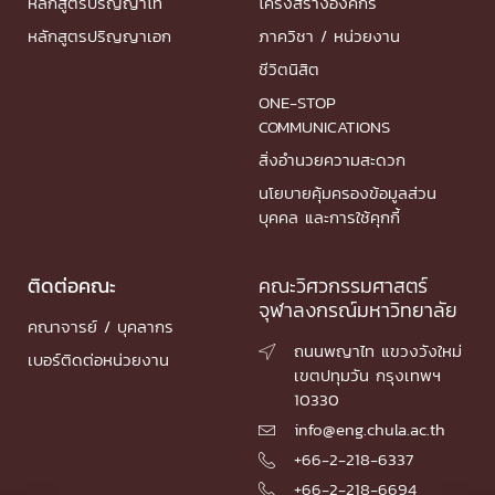
หลักสูตรปริญญาโท
โครงสร้างองค์กร
หลักสูตรปริญญาเอก
ภาควิชา / หน่วยงาน
ชีวิตนิสิต
ONE-STOP
COMMUNICATIONS
สิ่งอำนวยความสะดวก
นโยบายคุ้มครองข้อมูลส่วน
บุคคล และการใช้คุกกี้
ติดต่อคณะ
คณะวิศวกรรมศาสตร์
จุฬาลงกรณ์มหาวิทยาลัย
คณาจารย์ / บุคลากร
ถนนพญาไท แขวงวังใหม่

เบอร์ติดต่อหน่วยงาน
เขตปทุมวัน กรุงเทพฯ
10330
info@eng.chula.ac.th

+66-2-218-6337

+66-2-218-6694
