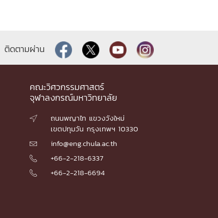
ติดตามผ่าน
คณะวิศวกรรมศาสตร์
จุฬาลงกรณ์มหาวิทยาลัย
ถนนพญาไท แขวงวังใหม่

เขตปทุมวัน กรุงเทพฯ 10330
info@eng.chula.ac.th

+66-2-218-6337

+66-2-218-6694
