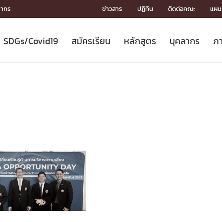
ลากร
ข่าวสาร
ปฏิทิน
ติดต่อคณะ
แผนผ
SDGs/Covid19
สมัครเรียน
หลักสูตร
บุคลากร
ภา
ION
ICS
MENTS
CH
Toward Innovative Society: fight
หลักสูตรที่เปิดสอน
หลักสูตรปริญญาตรี
คณะผู้บริหาร
หน่วยงาน
จรรยาบรรณนักวิจัย
เกี่ยวข้องกับ COVID-19















COVID19
(S
ปฏิทินรับสมัครนิสิต
หลักสูตรปริญญาเอก
โครงสร้างองค์กร
กลุ่มวิจัย
Partnership











N
Engineering My World : สร้างสรรค์
ศาสตราจารย์กิตติคุณ
ผลงานวิจัย
สิ่งอำนวยความสะดวก








โลกใหม่ด้วยวิศวกรรม
การ
ประชาสัมพันธ์ทุนวิจัย (ปกติ)
ดาวน์โหลด




ประกาศและแบบฟอร์ม
จุฬาฯ NetAuth





ติดต่อฝ่ายวิจัย
หน่วยวิศวศึกษา




multi-mentoring system

CS