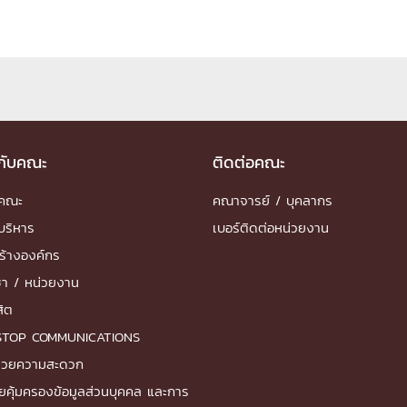
ด้วยวิศวกรรม
นรู้ตลอดชีวิต
วกับคณะ
ติดต่อคณะ
งสร้างองค์กร
ำคณะ
คณาจารย์ / บุคลากร
ุณ
บริหาร
เบอร์ติดต่อหน่วยงาน
NTS
ร้างองค์กร
ชา / หน่วยงาน
สิต
STOP COMMUNICATIONS
ำนวยความสะดวก
ยคุ้มครองข้อมูลส่วนบุคคล และการ