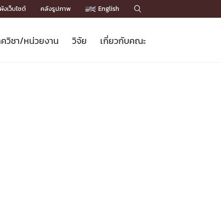
ังเว็บไซต์
คลังรูปภาพ
English

ควิชา/หน่วยงาน
วิจัย
เกี่ยวกับคณะ
Sustainable Development Goals
ข่าวรับสมัครนิสิต
หลักสูตรปริญญาโท
คณาจารย์ / บุคลากร
เบอร์ติดต่อหน่วยงาน
ข่าววิจัย
แนะนำคณะ


DGs)
BULLETIN
ทำเนียบศักดิ์อินทาเนีย
ทำเนียบนักวิจัย
โครงสร้างองค์กร
โครงการ Chula Engineering สนับสนุน
ปริญญากิตติมศักดิ์
วารสารวิชาการ
Facts and Figures
เรียนรู้ตลอดชีวิต (Lifelong Learning)
ประชาสัมพันธ์ทุนวิจัย (พิเศษ)
ติดต่อคณะ

คำถามด้านวิจัยที่พบบ่อย
ห้องสมุด

เชื่อมต่อหน่วยงานด้านวิจัย