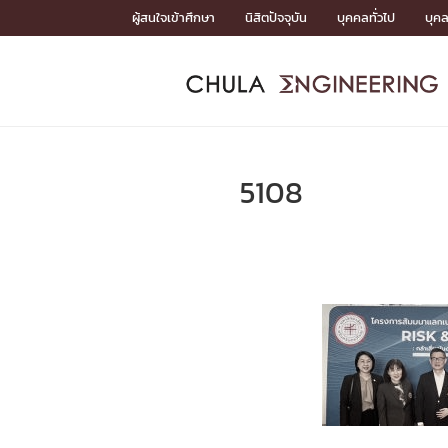
Skip
ผู้สนใจเข้าศึกษา
นิสิตปัจจุบัน
บุคคลทั่วไป
บุค
to
content
หน้าแรกSDGs/Covid19

Toward Innovative Society: fight COVID19
ADMISS
ACADEM
FACULTY
DEPART
RESEAR
ABOUT
หน้าแรกSDGs/Covid19

Sustainable Development Goals (SDGs)
ADMISSIO
5108
หน้าแรกสมัครเรียน
หน้าแรกหลักสูตร
หน้าแรกบุคลากร
หน้าแรกภาควิชา/หน่วยงาน
หน้าแรกวิจัย
หน้าแรกเกี่ยวกับคณะ






หน้าแรกสมัครเรียน

หลักสูตรที่เปิดสอน
ข่าวรับสมัครนิสิต
ปฏิทินรับสมัครนิสิต
ACADEMI
หน้าแรกหลักสูตร

หลักสูตรปริญญาตรี
หลักสูตรปริญญาโท
หลักสูตรปริญญาเอก
BULLETIN