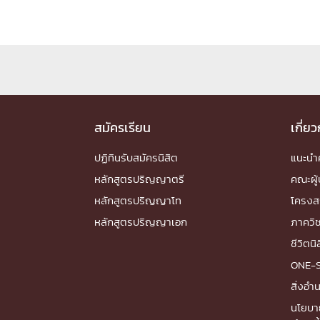
Engineering My World : สร้างสรรค์โลกใหม่
โครงการ Chula Engineering สนับสนุนการเรีย
(Lifelong Learning)
FACULTY
หน้าแรกบุคลากร

สมัครเรียน
เกี่ย
คณะผู้บริหาร
คณาจารย์ / บุคลากร
โคร
ปฏิทินรับสมัครนิสิต
แนะน
ทำเนียบศักดิ์อินทาเนีย
ศาสตราจารย์กิตติค
ปริญญากิตติมศักดิ์
หลักสูตรปริญญาตรี
คณะผู้
DEPARTME
หลักสูตรปริญญาโท
โครงส
หลักสูตรปริญญาเอก
ภาควิ
หน้าแรกภาควิชา/หน่วยงาน
ชีวิตนิ

หน่วยงาน
เบอร์ติดต่อหน่วยงาน
ONE-
RESEARCH
สิ่งอ
นโยบา