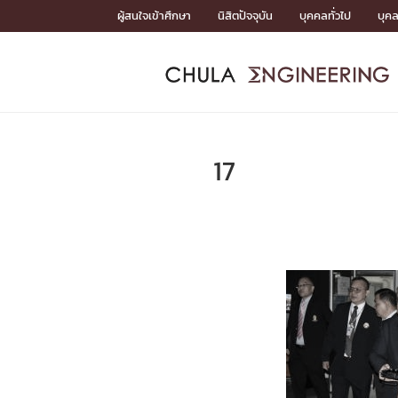
Skip
ผู้สนใจเข้าศึกษา
นิสิตปัจจุบัน
บุคคลทั่วไป
บุค
to
content
หน้าแรกSDGs/Covid19

Toward Innovative Society: fight COVID19
ADMISS
ACADEM
FACULTY
DEPART
RESEAR
ABOUT
หน้าแรกSDGs/Covid19

Sustainable Development Goals (SDGs)
ADMISSIO
17
หน้าแรกสมัครเรียน
หน้าแรกหลักสูตร
หน้าแรกบุคลากร
หน้าแรกภาควิชา/หน่วยงาน
หน้าแรกวิจัย
หน้าแรกเกี่ยวกับคณะ






หน้าแรกสมัครเรียน

หลักสูตรที่เปิดสอน
ข่าวรับสมัครนิสิต
ปฏิทินรับสมัครนิสิต
ACADEMI
หน้าแรกหลักสูตร

หลักสูตรปริญญาตรี
หลักสูตรปริญญาโท
หลักสูตรปริญญาเอก
BULLETIN