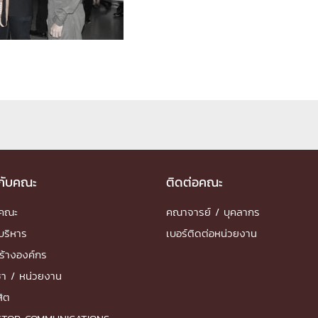
ด้วยวิศวกรรม
นรู้ตลอดชีวิต
งสร้างองค์กร
ุณ
วกับคณะ
ติดต่อคณะ
NTS
ำคณะ
คณาจารย์ / บุคลากร
บริหาร
เบอร์ติดต่อหน่วยงาน
ร้างองค์กร
ชา / หน่วยงาน
สิต