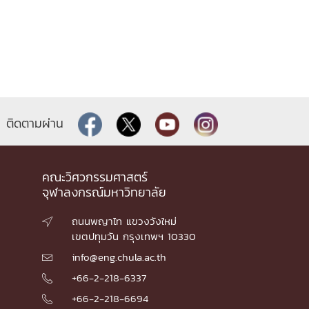
ติดตามผ่าน
คณะวิศวกรรมศาสตร์
จุฬาลงกรณ์มหาวิทยาลัย
ถนนพญาไท แขวงวังใหม่

เขตปทุมวัน กรุงเทพฯ 10330
info@eng.chula.ac.th

+66-2-218-6337

+66-2-218-6694
