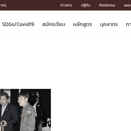
ลากร
ข่าวสาร
ปฏิทิน
ติดต่อคณะ
แผนผ
SDGs/Covid19
สมัครเรียน
หลักสูตร
บุคลากร
ภา
ION
ICS
MENTS
CH
Toward Innovative Society: fight
หลักสูตรที่เปิดสอน
หลักสูตรปริญญาตรี
คณะผู้บริหาร
หน่วยงาน
จรรยาบรรณนักวิจัย
เกี่ยวข้องกับ COVID-19















COVID19
(S
ปฏิทินรับสมัครนิสิต
หลักสูตรปริญญาเอก
โครงสร้างองค์กร
กลุ่มวิจัย
Partnership











N
Engineering My World : สร้างสรรค์
ศาสตราจารย์กิตติคุณ
ผลงานวิจัย
สิ่งอำนวยความสะดวก








โลกใหม่ด้วยวิศวกรรม
การ
ประชาสัมพันธ์ทุนวิจัย (ปกติ)
ดาวน์โหลด




ประกาศและแบบฟอร์ม
จุฬาฯ NetAuth





ติดต่อฝ่ายวิจัย
หน่วยวิศวศึกษา




multi-mentoring system

CS