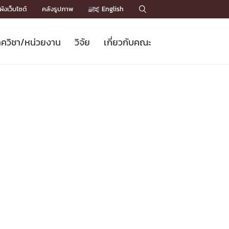
ังเว็บไซต์
คลังรูปภาพ
English

ควิชา/หน่วยงาน
วิจัย
เกี่ยวกับคณะ
Sustainable Development Goals
ข่าวรับสมัครนิสิต
หลักสูตรปริญญาโท
คณาจารย์ / บุคลากร
เบอร์ติดต่อหน่วยงาน
ข่าววิจัย
แนะนำคณะ


DGs)
BULLETIN
ทำเนียบศักดิ์อินทาเนีย
ทำเนียบนักวิจัย
โครงสร้างองค์กร
โครงการ Chula Engineering สนับสนุน
ปริญญากิตติมศักดิ์
วารสารวิชาการ
Facts and Figures
เรียนรู้ตลอดชีวิต (Lifelong Learning)
ประชาสัมพันธ์ทุนวิจัย (พิเศษ)
ติดต่อคณะ

คำถามด้านวิจัยที่พบบ่อย
ห้องสมุด

เชื่อมต่อหน่วยงานด้านวิจัย