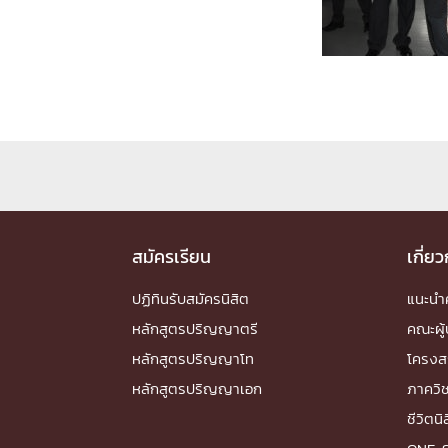
Engineering My World : สร้างสรรค์โลกใหม่
โครงการ Chula Engineering สนับสนุนการเรีย
(Lifelong Learning)
FACULTY
หน้าแรกบุคลากร

คณะผู้บริหาร
คณาจารย์ / บุคลากร
โคร
ทำเนียบศักดิ์อินทาเนีย
ศาสตราจารย์กิตติค
ปริญญากิตติมศักดิ์
สมัครเรียน
เกี่ย
DEPARTME
ปฏิทินรับสมัครนิสิต
แนะน
หลักสูตรปริญญาตรี
คณะผู้
หน้าแรกภาควิชา/หน่วยงาน

หลักสูตรปริญญาโท
โครงส
หน่วยงาน
เบอร์ติดต่อหน่วยงาน
หลักสูตรปริญญาเอก
ภาควิ
RESEARCH
ชีวิตนิ