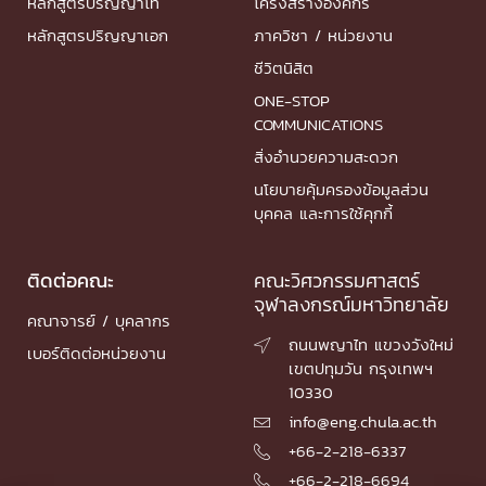
หลักสูตรปริญญาโท
โครงสร้างองค์กร
หลักสูตรปริญญาเอก
ภาควิชา / หน่วยงาน
ชีวิตนิสิต
ONE-STOP
COMMUNICATIONS
สิ่งอำนวยความสะดวก
นโยบายคุ้มครองข้อมูลส่วน
บุคคล และการใช้คุกกี้
ติดต่อคณะ
คณะวิศวกรรมศาสตร์
จุฬาลงกรณ์มหาวิทยาลัย
คณาจารย์ / บุคลากร
ถนนพญาไท แขวงวังใหม่

เบอร์ติดต่อหน่วยงาน
เขตปทุมวัน กรุงเทพฯ
10330
info@eng.chula.ac.th

+66-2-218-6337

+66-2-218-6694
