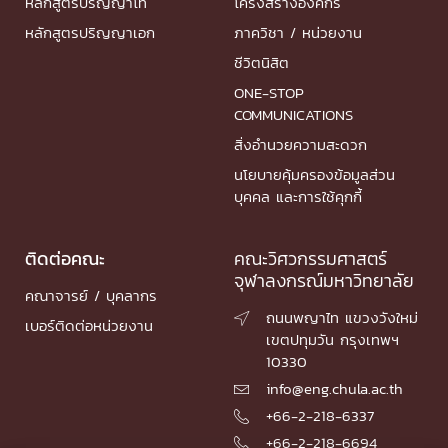
หลักสูตรปริญญาโท
โครงสร้างองค์กร
หลักสูตรปริญญาเอก
ภาควิชา / หน่วยงาน
ชีวิตนิสิต
ONE-STOP
COMMUNICATIONS
สิ่งอำนวยความสะดวก
นโยบายคุ้มครองข้อมูลส่วน
บุคคล และการใช้คุกกี้
ติดต่อคณะ
คณะวิศวกรรมศาสตร์
จุฬาลงกรณ์มหาวิทยาลัย
คณาจารย์ / บุคลากร
ถนนพญาไท แขวงวังใหม่

เบอร์ติดต่อหน่วยงาน
เขตปทุมวัน กรุงเทพฯ
10330
info@eng.chula.ac.th

+66-2-218-6337

+66-2-218-6694
