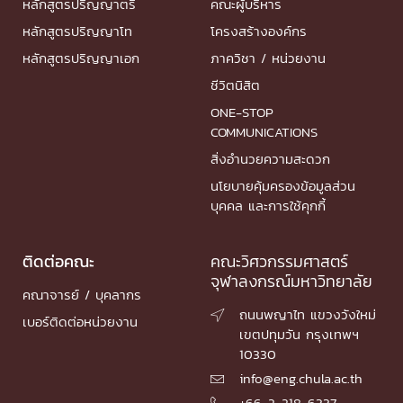
หลักสูตรปริญญาตรี
คณะผู้บริหาร
หลักสูตรปริญญาโท
โครงสร้างองค์กร
หลักสูตรปริญญาเอก
ภาควิชา / หน่วยงาน
ชีวิตนิสิต
ONE-STOP
COMMUNICATIONS
สิ่งอำนวยความสะดวก
นโยบายคุ้มครองข้อมูลส่วน
บุคคล และการใช้คุกกี้
ติดต่อคณะ
คณะวิศวกรรมศาสตร์
จุฬาลงกรณ์มหาวิทยาลัย
คณาจารย์ / บุคลากร
ถนนพญาไท แขวงวังใหม่

เบอร์ติดต่อหน่วยงาน
เขตปทุมวัน กรุงเทพฯ
10330
info@eng.chula.ac.th

+66-2-218-6337