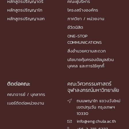
หลักสูตรปริญญาตรี
คณะผู้บริหาร
หลักสูตรปริญญาโท
โครงสร้างองค์กร
หลักสูตรปริญญาเอก
ภาควิชา / หน่วยงาน
ชีวิตนิสิต
ONE-STOP
COMMUNICATIONS
สิ่งอำนวยความสะดวก
นโยบายคุ้มครองข้อมูลส่วน
บุคคล และการใช้คุกกี้
ติดต่อคณะ
คณะวิศวกรรมศาสตร์
จุฬาลงกรณ์มหาวิทยาลัย
คณาจารย์ / บุคลากร
ถนนพญาไท แขวงวังใหม่

เบอร์ติดต่อหน่วยงาน
เขตปทุมวัน กรุงเทพฯ
10330
info@eng.chula.ac.th

+66-2-218-6337