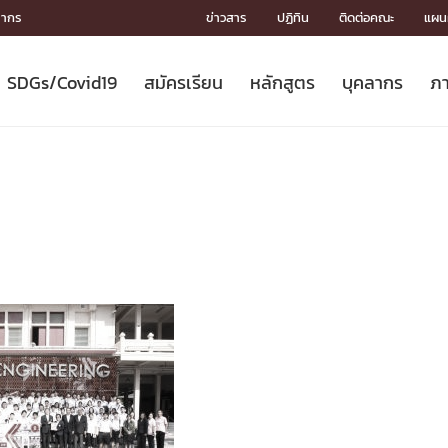
ลากร
ข่าวสาร
ปฏิทิน
ติดต่อคณะ
แผนผ
SDGs/Covid19
สมัครเรียน
หลักสูตร
บุคลากร
ภา
ION
ICS
MENTS
CH
Toward Innovative Society: fight
หลักสูตรที่เปิดสอน
หลักสูตรปริญญาตรี
คณะผู้บริหาร
หน่วยงาน
จรรยาบรรณนักวิจัย
เกี่ยวข้องกับ COVID-19















COVID19
(S
ปฏิทินรับสมัครนิสิต
หลักสูตรปริญญาเอก
โครงสร้างองค์กร
กลุ่มวิจัย
Partnership











N
Engineering My World : สร้างสรรค์
ศาสตราจารย์กิตติคุณ
ผลงานวิจัย
สิ่งอำนวยความสะดวก








โลกใหม่ด้วยวิศวกรรม
การ
ประชาสัมพันธ์ทุนวิจัย (ปกติ)
ดาวน์โหลด




ประกาศและแบบฟอร์ม
จุฬาฯ NetAuth





ติดต่อฝ่ายวิจัย
หน่วยวิศวศึกษา




multi-mentoring system

CS