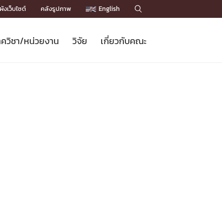
ังเว็บไซต์
คลังรูปภาพ
English

ควิชา/หน่วยงาน
วิจัย
เกี่ยวกับคณะ
Sustainable Development Goals
ข่าวรับสมัครนิสิต
หลักสูตรปริญญาโท
คณาจารย์ / บุคลากร
เบอร์ติดต่อหน่วยงาน
ข่าววิจัย
แนะนำคณะ


DGs)
BULLETIN
ทำเนียบศักดิ์อินทาเนีย
ทำเนียบนักวิจัย
โครงสร้างองค์กร
โครงการ Chula Engineering สนับสนุน
ปริญญากิตติมศักดิ์
วารสารวิชาการ
Facts and Figures
เรียนรู้ตลอดชีวิต (Lifelong Learning)
ประชาสัมพันธ์ทุนวิจัย (พิเศษ)
ติดต่อคณะ

คำถามด้านวิจัยที่พบบ่อย
ห้องสมุด

เชื่อมต่อหน่วยงานด้านวิจัย