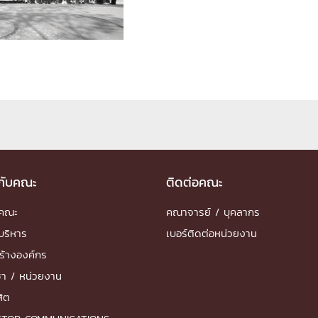
ด้วยวิศวกรรม
นรู้ตลอดชีวิต
งสร้างองค์กร
ุณ
วกับคณะ
ติดต่อคณะ
NTS
ำคณะ
คณาจารย์ / บุคลากร
บริหาร
เบอร์ติดต่อหน่วยงาน
ร้างองค์กร
ชา / หน่วยงาน
สิต