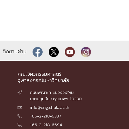
ติดตามผ่าน
คณะวิศวกรรมศาสตร์
จุฬาลงกรณ์มหาวิทยาลัย
ถนนพญาไท แขวงวังใหม่

เขตปทุมวัน กรุงเทพฯ 10330
info@eng.chula.ac.th

+66-2-218-6337

+66-2-218-6694
