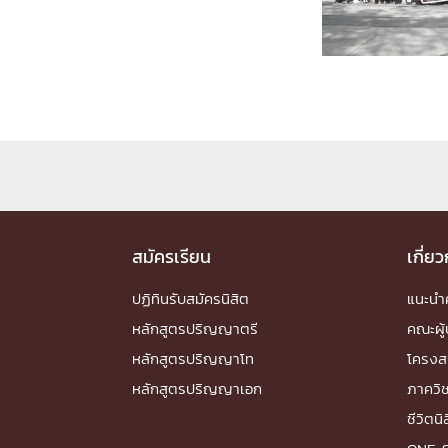
Engineering My World : สร้างสรรค์โลกใหม่
โครงการ Chula Engineering สนับสนุนการเรีย
(Lifelong Learning)
FACULTY
หน้าแรกบุคลากร

คณะผู้บริหาร
คณาจารย์ / บุคลากร
โคร
ทำเนียบศักดิ์อินทาเนีย
ศาสตราจารย์กิตติค
ปริญญากิตติมศักดิ์
สมัครเรียน
เกี่ย
DEPARTME
ปฏิทินรับสมัครนิสิต
แนะน
หลักสูตรปริญญาตรี
คณะผู้
หน้าแรกภาควิชา/หน่วยงาน

หลักสูตรปริญญาโท
โครงส
หน่วยงาน
เบอร์ติดต่อหน่วยงาน
หลักสูตรปริญญาเอก
ภาควิ
RESEARCH
ชีวิตนิ