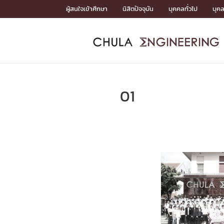
Skip
ผู้สนใจเข้าศึกษา
นิสิตปัจจุบัน
บุคคลทั่วไป
บุค
to
content
หน้าแรกSDGs/Covid19

Toward Innovative Society: fight COVID19
ADMISS
ACADEM
FACULTY
DEPART
RESEAR
ABOUT
หน้าแรกSDGs/Covid19

Sustainable Development Goals (SDGs)
ADMISSIO
01
หน้าแรกสมัครเรียน
หน้าแรกหลักสูตร
หน้าแรกบุคลากร
หน้าแรกภาควิชา/หน่วยงาน
หน้าแรกวิจัย
หน้าแรกเกี่ยวกับคณะ






หน้าแรกสมัครเรียน

หลักสูตรที่เปิดสอน
ข่าวรับสมัครนิสิต
ปฏิทินรับสมัครนิสิต
ACADEMI
หน้าแรกหลักสูตร

หลักสูตรปริญญาตรี
หลักสูตรปริญญาโท
หลักสูตรปริญญาเอก
BULLETIN