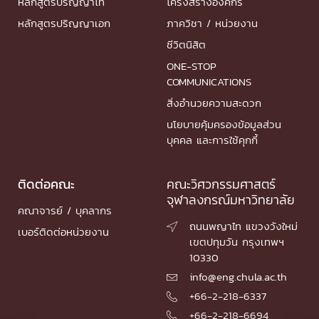
หลักสูตรปริญญาโท
โครงสร้างองค์กร
หลักสูตรปริญญาเอก
ภาควิชา / หน่วยงาน
ชีวิตนิสิต
ONE-STOP
COMMUNICATIONS
สิ่งอำนวยความสะดวก
นโยบายคุ้มครองข้อมูลส่วน
บุคคล และการใช้คุกกี้
ติดต่อคณะ
คณะวิศวกรรมศาสตร์
จุฬาลงกรณ์มหาวิทยาลัย
คณาจารย์ / บุคลากร
ถนนพญาไท แขวงวังใหม่

เบอร์ติดต่อหน่วยงาน
เขตปทุมวัน กรุงเทพฯ
10330
info@eng.chula.ac.th

+66-2-218-6337

+66-2-218-6694
