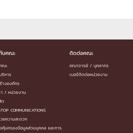
ด้วยวิศวกรรม
นรู้ตลอดชีวิต
วกับคณะ
ติดต่อคณะ
งสร้างองค์กร
ำคณะ
คณาจารย์ / บุคลากร
ุณ
บริหาร
เบอร์ติดต่อหน่วยงาน
NTS
ร้างองค์กร
ชา / หน่วยงาน
สิต
STOP COMMUNICATIONS
ำนวยความสะดวก
ยคุ้มครองข้อมูลส่วนบุคคล และการ