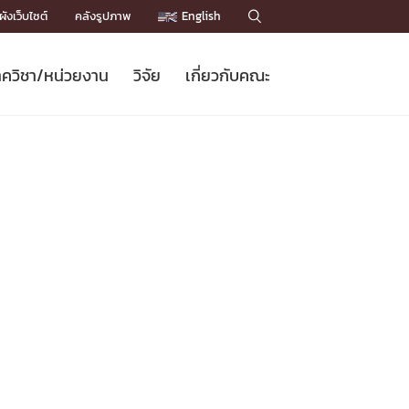
ังเว็บไซต์
คลังรูปภาพ
English

ควิชา/หน่วยงาน
วิจัย
เกี่ยวกับคณะ
Sustainable Development Goals
ข่าวรับสมัครนิสิต
หลักสูตรปริญญาโท
คณาจารย์ / บุคลากร
เบอร์ติดต่อหน่วยงาน
ข่าววิจัย
แนะนำคณะ


DGs)
BULLETIN
ทำเนียบศักดิ์อินทาเนีย
ทำเนียบนักวิจัย
โครงสร้างองค์กร
โครงการ Chula Engineering สนับสนุน
ปริญญากิตติมศักดิ์
วารสารวิชาการ
Facts and Figures
เรียนรู้ตลอดชีวิต (Lifelong Learning)
ประชาสัมพันธ์ทุนวิจัย (พิเศษ)
ติดต่อคณะ

คำถามด้านวิจัยที่พบบ่อย
ห้องสมุด

เชื่อมต่อหน่วยงานด้านวิจัย