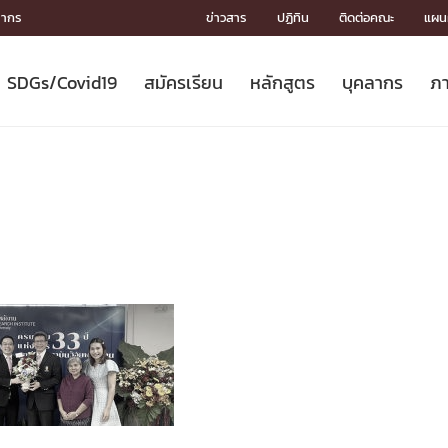
ลากร
ข่าวสาร
ปฏิทิน
ติดต่อคณะ
แผนผ
SDGs/Covid19
สมัครเรียน
หลักสูตร
บุคลากร
ภา
ION
ICS
MENTS
CH
Toward Innovative Society: fight
หลักสูตรที่เปิดสอน
หลักสูตรปริญญาตรี
คณะผู้บริหาร
หน่วยงาน
จรรยาบรรณนักวิจัย
เกี่ยวข้องกับ COVID-19















COVID19
(S
ปฏิทินรับสมัครนิสิต
หลักสูตรปริญญาเอก
โครงสร้างองค์กร
กลุ่มวิจัย
Partnership











N
Engineering My World : สร้างสรรค์
ศาสตราจารย์กิตติคุณ
ผลงานวิจัย
สิ่งอำนวยความสะดวก








โลกใหม่ด้วยวิศวกรรม
การ
ประชาสัมพันธ์ทุนวิจัย (ปกติ)
ดาวน์โหลด




ประกาศและแบบฟอร์ม
จุฬาฯ NetAuth





ติดต่อฝ่ายวิจัย
หน่วยวิศวศึกษา




multi-mentoring system

CS