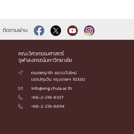
ติดตามผ่าน
คณะวิศวกรรมศาสตร์
จุฬาลงกรณ์มหาวิทยาลัย
ถนนพญาไท แขวงวังใหม่

เขตปทุมวัน กรุงเทพฯ 10330
info@eng.chula.ac.th

+66-2-218-6337

+66-2-218-6694
