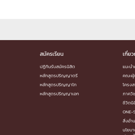
Engineering My World : สร้างสรรค์โลกใหม่
โครงการ Chula Engineering สนับสนุนการเรีย
(Lifelong Learning)
FACULTY
หน้าแรกบุคลากร

สมัครเรียน
เกี่ย
คณะผู้บริหาร
คณาจารย์ / บุคลากร
โคร
ปฏิทินรับสมัครนิสิต
แนะน
ทำเนียบศักดิ์อินทาเนีย
ศาสตราจารย์กิตติค
ปริญญากิตติมศักดิ์
หลักสูตรปริญญาตรี
คณะผู้
DEPARTME
หลักสูตรปริญญาโท
โครงส
หลักสูตรปริญญาเอก
ภาควิ
หน้าแรกภาควิชา/หน่วยงาน
ชีวิตนิ

หน่วยงาน
เบอร์ติดต่อหน่วยงาน
ONE-
RESEARCH
สิ่งอ
นโยบา