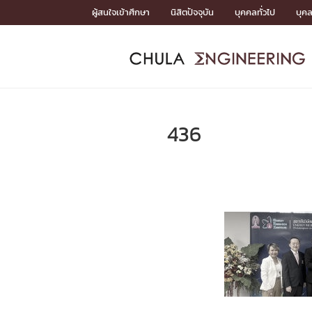
Skip
ผู้สนใจเข้าศึกษา
นิสิตปัจจุบัน
บุคคลทั่วไป
บุค
to
content
หน้าแรกSDGs/Covid19

Toward Innovative Society: fight COVID19
ADMISS
ACADEM
FACULTY
DEPART
RESEAR
ABOUT
หน้าแรกSDGs/Covid19

Sustainable Development Goals (SDGs)
ADMISSIO
436
หน้าแรกสมัครเรียน
หน้าแรกหลักสูตร
หน้าแรกบุคลากร
หน้าแรกภาควิชา/หน่วยงาน
หน้าแรกวิจัย
หน้าแรกเกี่ยวกับคณะ






หน้าแรกสมัครเรียน

หลักสูตรที่เปิดสอน
ข่าวรับสมัครนิสิต
ปฏิทินรับสมัครนิสิต
ACADEMI
หน้าแรกหลักสูตร

หลักสูตรปริญญาตรี
หลักสูตรปริญญาโท
หลักสูตรปริญญาเอก
BULLETIN