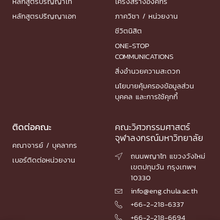
หลักสูตรปริญญาโท
โครงสร้างองค์กร
หลักสูตรปริญญาเอก
ภาควิชา / หน่วยงาน
ชีวิตนิสิต
ONE-STOP
COMMUNICATIONS
สิ่งอำนวยความสะดวก
นโยบายคุ้มครองข้อมูลส่วน
บุคคล และการใช้คุกกี้
ติดต่อคณะ
คณะวิศวกรรมศาสตร์
จุฬาลงกรณ์มหาวิทยาลัย
คณาจารย์ / บุคลากร
ถนนพญาไท แขวงวังใหม่

เบอร์ติดต่อหน่วยงาน
เขตปทุมวัน กรุงเทพฯ
10330
info@eng.chula.ac.th

+66-2-218-6337

+66-2-218-6694
