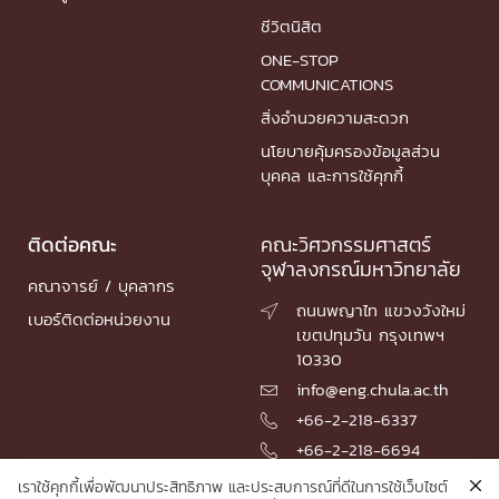
ชีวิตนิสิต
ONE-STOP
COMMUNICATIONS
สิ่งอำนวยความสะดวก
นโยบายคุ้มครองข้อมูลส่วน
บุคคล และการใช้คุกกี้
ติดต่อคณะ
คณะวิศวกรรมศาสตร์
จุฬาลงกรณ์มหาวิทยาลัย
คณาจารย์ / บุคลากร
ถนนพญาไท แขวงวังใหม่

เบอร์ติดต่อหน่วยงาน
เขตปทุมวัน กรุงเทพฯ
10330
info@eng.chula.ac.th

+66-2-218-6337

+66-2-218-6694

เราใช้คุกกี้เพื่อพัฒนาประสิทธิภาพ และประสบการณ์ที่ดีในการใช้เว็บไซต์