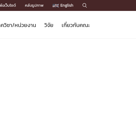
ังเว็บไซต์
คลังรูปภาพ
English

ควิชา/หน่วยงาน
วิจัย
เกี่ยวกับคณะ
Sustainable Development Goals
ข่าวรับสมัครนิสิต
หลักสูตรปริญญาโท
คณาจารย์ / บุคลากร
เบอร์ติดต่อหน่วยงาน
ข่าววิจัย
แนะนำคณะ


DGs)
BULLETIN
ทำเนียบศักดิ์อินทาเนีย
ทำเนียบนักวิจัย
โครงสร้างองค์กร
โครงการ Chula Engineering สนับสนุน
ปริญญากิตติมศักดิ์
วารสารวิชาการ
Facts and Figures
เรียนรู้ตลอดชีวิต (Lifelong Learning)
ประชาสัมพันธ์ทุนวิจัย (พิเศษ)
ติดต่อคณะ

คำถามด้านวิจัยที่พบบ่อย
ห้องสมุด

เชื่อมต่อหน่วยงานด้านวิจัย