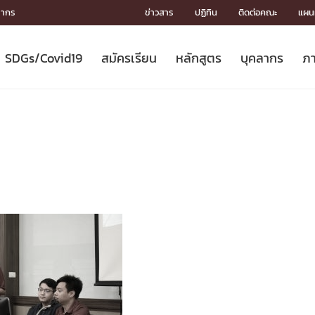
ลากร
ข่าวสาร
ปฏิทิน
ติดต่อคณะ
แผนผ
SDGs/Covid19
สมัครเรียน
หลักสูตร
บุคลากร
ภา
ION
ICS
MENTS
CH
Toward Innovative Society: fight
หลักสูตรที่เปิดสอน
หลักสูตรปริญญาตรี
คณะผู้บริหาร
หน่วยงาน
จรรยาบรรณนักวิจัย
เกี่ยวข้องกับ COVID-19















COVID19
(S
ปฏิทินรับสมัครนิสิต
หลักสูตรปริญญาเอก
โครงสร้างองค์กร
กลุ่มวิจัย
Partnership











N
Engineering My World : สร้างสรรค์
ศาสตราจารย์กิตติคุณ
ผลงานวิจัย
สิ่งอำนวยความสะดวก








โลกใหม่ด้วยวิศวกรรม
การ
ประชาสัมพันธ์ทุนวิจัย (ปกติ)
ดาวน์โหลด




ประกาศและแบบฟอร์ม
จุฬาฯ NetAuth





ติดต่อฝ่ายวิจัย
หน่วยวิศวศึกษา




multi-mentoring system

CS