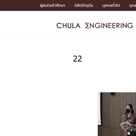
Skip
ผู้สนใจเข้าศึกษา
นิสิตปัจจุบัน
บุคคลทั่วไป
บุค
to
content
หน้าแรกSDGs/Covid19

Toward Innovative Society: fight COVID19
ADMISS
ACADEM
FACULTY
DEPART
RESEAR
ABOUT
หน้าแรกSDGs/Covid19

Sustainable Development Goals (SDGs)
ADMISSIO
22
หน้าแรกสมัครเรียน
หน้าแรกหลักสูตร
หน้าแรกบุคลากร
หน้าแรกภาควิชา/หน่วยงาน
หน้าแรกวิจัย
หน้าแรกเกี่ยวกับคณะ






หน้าแรกสมัครเรียน

หลักสูตรที่เปิดสอน
ข่าวรับสมัครนิสิต
ปฏิทินรับสมัครนิสิต
ACADEMI
หน้าแรกหลักสูตร

หลักสูตรปริญญาตรี
หลักสูตรปริญญาโท
หลักสูตรปริญญาเอก
BULLETIN