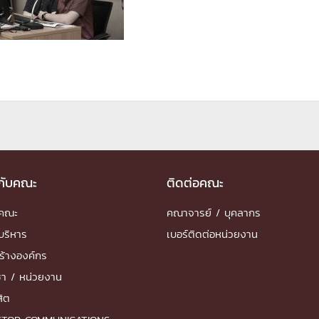
ด้วยวิศวกรรม
นรู้ตลอดชีวิต
งสร้างองค์กร
ุณ
วกับคณะ
ติดต่อคณะ
NTS
ำคณะ
คณาจารย์ / บุคลากร
บริหาร
เบอร์ติดต่อหน่วยงาน
ร้างองค์กร
ชา / หน่วยงาน
สิต