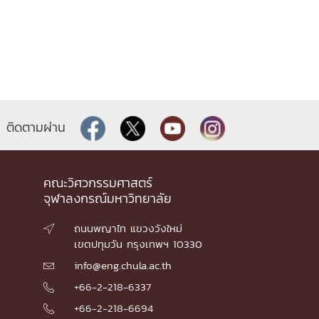
ติดตามผ่าน
คณะวิศวกรรมศาสตร์
จุฬาลงกรณ์มหาวิทยาลัย
ถนนพญาไท แขวงวังใหม่

เขตปทุมวัน กรุงเทพฯ 10330
info@eng.chula.ac.th

+66-2-218-6337

+66-2-218-6694
