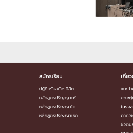
Engineering My World : สร้างสรรค์โลกใหม่
โครงการ Chula Engineering สนับสนุนการเรีย
(Lifelong Learning)
FACULTY
หน้าแรกบุคลากร

คณะผู้บริหาร
คณาจารย์ / บุคลากร
โคร
ทำเนียบศักดิ์อินทาเนีย
ศาสตราจารย์กิตติค
ปริญญากิตติมศักดิ์
สมัครเรียน
เกี่ย
DEPARTME
ปฏิทินรับสมัครนิสิต
แนะน
หลักสูตรปริญญาตรี
คณะผู้
หน้าแรกภาควิชา/หน่วยงาน

หลักสูตรปริญญาโท
โครงส
หน่วยงาน
เบอร์ติดต่อหน่วยงาน
หลักสูตรปริญญาเอก
ภาควิ
RESEARCH
ชีวิตนิ