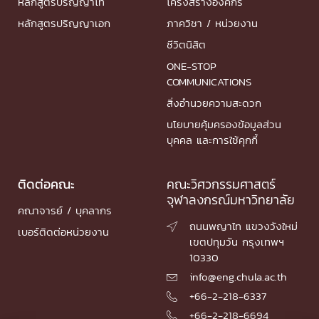
หลักสูตรปริญญาโท
โครงสร้างองค์กร
หลักสูตรปริญญาเอก
ภาควิชา / หน่วยงาน
ชีวิตนิสิต
ONE-STOP
COMMUNICATIONS
สิ่งอำนวยความสะดวก
นโยบายคุ้มครองข้อมูลส่วน
บุคคล และการใช้คุกกี้
ติดต่อคณะ
คณะวิศวกรรมศาสตร์
จุฬาลงกรณ์มหาวิทยาลัย
คณาจารย์ / บุคลากร
ถนนพญาไท แขวงวังใหม่

เบอร์ติดต่อหน่วยงาน
เขตปทุมวัน กรุงเทพฯ
10330
info@eng.chula.ac.th

+66-2-218-6337

+66-2-218-6694
