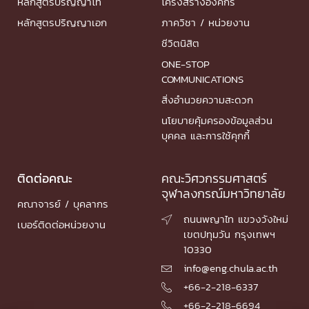
หลักสูตรปริญญาโท
โครงสร้างองค์กร
หลักสูตรปริญญาเอก
ภาควิชา / หน่วยงาน
ชีวิตนิสิต
ONE-STOP
COMMUNICATIONS
สิ่งอำนวยความสะดวก
นโยบายคุ้มครองข้อมูลส่วน
บุคคล และการใช้คุกกี้
ติดต่อคณะ
คณะวิศวกรรมศาสตร์
จุฬาลงกรณ์มหาวิทยาลัย
คณาจารย์ / บุคลากร
ถนนพญาไท แขวงวังใหม่

เบอร์ติดต่อหน่วยงาน
เขตปทุมวัน กรุงเทพฯ
10330
info@eng.chula.ac.th

+66-2-218-6337

+66-2-218-6694
