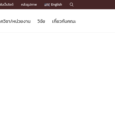
ังเว็บไซต์
คลังรูปภาพ
English

ควิชา/หน่วยงาน
วิจัย
เกี่ยวกับคณะ
Sustainable Development Goals
ข่าวรับสมัครนิสิต
หลักสูตรปริญญาโท
คณาจารย์ / บุคลากร
เบอร์ติดต่อหน่วยงาน
ข่าววิจัย
แนะนำคณะ


DGs)
BULLETIN
ทำเนียบศักดิ์อินทาเนีย
ทำเนียบนักวิจัย
โครงสร้างองค์กร
โครงการ Chula Engineering สนับสนุน
ปริญญากิตติมศักดิ์
วารสารวิชาการ
Facts and Figures
เรียนรู้ตลอดชีวิต (Lifelong Learning)
ประชาสัมพันธ์ทุนวิจัย (พิเศษ)
ติดต่อคณะ

คำถามด้านวิจัยที่พบบ่อย
ห้องสมุด

เชื่อมต่อหน่วยงานด้านวิจัย