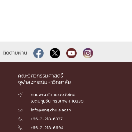
ติดตามผ่าน
คณะวิศวกรรมศาสตร์
จุฬาลงกรณ์มหาวิทยาลัย
ถนนพญาไท แขวงวังใหม่

เขตปทุมวัน กรุงเทพฯ 10330
info@eng.chula.ac.th

+66-2-218-6337

+66-2-218-6694
