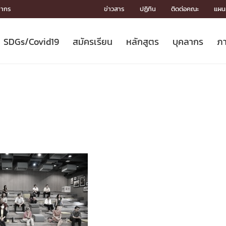
ลากร
ข่าวสาร
ปฏิทิน
ติดต่อคณะ
แผนผ
SDGs/Covid19
สมัครเรียน
หลักสูตร
บุคลากร
ภา
ION
ICS
MENTS
CH
Toward Innovative Society: fight
หลักสูตรที่เปิดสอน
หลักสูตรปริญญาตรี
คณะผู้บริหาร
หน่วยงาน
จรรยาบรรณนักวิจัย
เกี่ยวข้องกับ COVID-19















COVID19
(S
ปฏิทินรับสมัครนิสิต
หลักสูตรปริญญาเอก
โครงสร้างองค์กร
กลุ่มวิจัย
Partnership











N
Engineering My World : สร้างสรรค์
ศาสตราจารย์กิตติคุณ
ผลงานวิจัย
สิ่งอำนวยความสะดวก








โลกใหม่ด้วยวิศวกรรม
การ
ประชาสัมพันธ์ทุนวิจัย (ปกติ)
ดาวน์โหลด




ประกาศและแบบฟอร์ม
จุฬาฯ NetAuth





ติดต่อฝ่ายวิจัย
หน่วยวิศวศึกษา




multi-mentoring system

CS