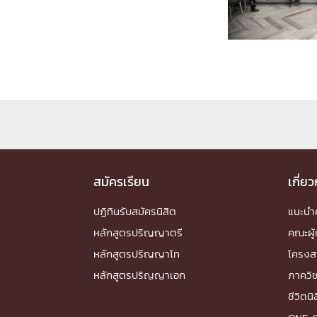
Engineering My World : สร้างสรรค์โลกใหม่
โครงการ Chula Engineering สนับสนุนการเรีย
(Lifelong Learning)
FACULTY
หน้าแรกบุคลากร

คณะผู้บริหาร
คณาจารย์ / บุคลากร
โคร
ทำเนียบศักดิ์อินทาเนีย
ศาสตราจารย์กิตติค
ปริญญากิตติมศักดิ์
สมัครเรียน
เกี่ย
DEPARTME
ปฏิทินรับสมัครนิสิต
แนะน
หลักสูตรปริญญาตรี
คณะผู้
หน้าแรกภาควิชา/หน่วยงาน

หลักสูตรปริญญาโท
โครงส
หน่วยงาน
เบอร์ติดต่อหน่วยงาน
หลักสูตรปริญญาเอก
ภาควิ
RESEARCH
ชีวิตนิ