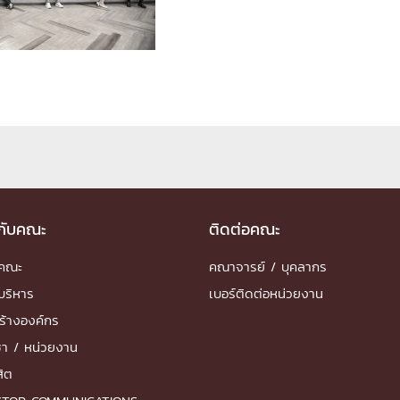
ด้วยวิศวกรรม
นรู้ตลอดชีวิต
งสร้างองค์กร
ุณ
วกับคณะ
ติดต่อคณะ
NTS
ำคณะ
คณาจารย์ / บุคลากร
บริหาร
เบอร์ติดต่อหน่วยงาน
ร้างองค์กร
ชา / หน่วยงาน
สิต