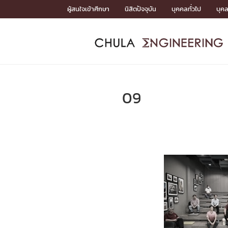
Skip
ผู้สนใจเข้าศึกษา
นิสิตปัจจุบัน
บุคคลทั่วไป
บุค
to
content
หน้าแรกSDGs/Covid19

Toward Innovative Society: fight COVID19
ADMISS
ACADEM
FACULTY
DEPART
RESEAR
ABOUT
หน้าแรกSDGs/Covid19

Sustainable Development Goals (SDGs)
ADMISSIO
09
หน้าแรกสมัครเรียน
หน้าแรกหลักสูตร
หน้าแรกบุคลากร
หน้าแรกภาควิชา/หน่วยงาน
หน้าแรกวิจัย
หน้าแรกเกี่ยวกับคณะ






หน้าแรกสมัครเรียน

หลักสูตรที่เปิดสอน
ข่าวรับสมัครนิสิต
ปฏิทินรับสมัครนิสิต
ACADEMI
หน้าแรกหลักสูตร

หลักสูตรปริญญาตรี
หลักสูตรปริญญาโท
หลักสูตรปริญญาเอก
BULLETIN