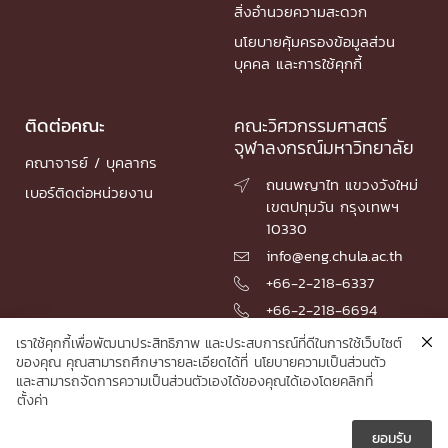
สิ่งอำนวยความสะดวก
นโยบายคุ้มครองข้อมูลส่วน
บุคคล และการใช้คุกกี้
ติดต่อคณะ
คณะวิศวกรรมศาสตร์
จุฬาลงกรณ์มหาวิทยาลัย
คณาจารย์ / บุคลากร
ถนนพญาไท แขวงวังใหม่

เบอร์ติดต่อหน่วยงาน
เขตปทุมวัน กรุงเทพฯ
10330
info@eng.chula.ac.th

+66-2-218-6337

+66-2-218-6694

เราใช้คุกกี้เพื่อพัฒนาประสิทธิภาพ และประสบการณ์ที่ดีในการใช้เว็บไซต์
ของคุณ คุณสามารถศึกษารายละเอียดได้ที่
นโยบายความเป็นส่วนตัว
และสามารถจัดการความเป็นส่วนตัวเองได้ของคุณได้เองโดยคลิกที่
© 2026 Faculty of Engineering, Chulalongkorn University
ตั้งค่า
ยอมรับ