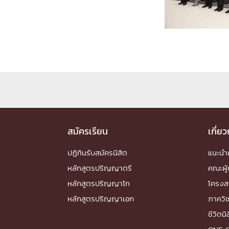
Engineering My World : สร้างสรรค์โลกใหม่
โครงการ Chula Engineering สนับสนุนการเรีย
(Lifelong Learning)
FACULTY
หน้าแรกบุคลากร

คณะผู้บริหาร
คณาจารย์ / บุคลากร
โคร
ทำเนียบศักดิ์อินทาเนีย
ศาสตราจารย์กิตติค
ปริญญากิตติมศักดิ์
สมัครเรียน
เกี่ย
DEPARTME
ปฏิทินรับสมัครนิสิต
แนะน
หลักสูตรปริญญาตรี
คณะผู้
หน้าแรกภาควิชา/หน่วยงาน

หลักสูตรปริญญาโท
โครงส
หน่วยงาน
เบอร์ติดต่อหน่วยงาน
หลักสูตรปริญญาเอก
ภาควิ
RESEARCH
ชีวิตนิ