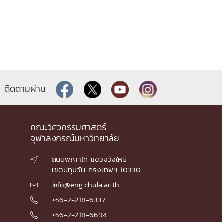
ติดตามผ่าน
คณะวิศวกรรมศาสตร์
จุฬาลงกรณ์มหาวิทยาลัย
ถนนพญาไท แขวงวังใหม่

เขตปทุมวัน กรุงเทพฯ 10330
info@eng.chula.ac.th

+66-2-218-6337

+66-2-218-6694
