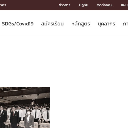
ลากร
ข่าวสาร
ปฏิทิน
ติดต่อคณะ
แผนผ
SDGs/Covid19
สมัครเรียน
หลักสูตร
บุคลากร
ภา
ION
ICS
MENTS
CH
Toward Innovative Society: fight
หลักสูตรที่เปิดสอน
หลักสูตรปริญญาตรี
คณะผู้บริหาร
หน่วยงาน
จรรยาบรรณนักวิจัย
เกี่ยวข้องกับ COVID-19















COVID19
(S
ปฏิทินรับสมัครนิสิต
หลักสูตรปริญญาเอก
โครงสร้างองค์กร
กลุ่มวิจัย
Partnership











N
Engineering My World : สร้างสรรค์
ศาสตราจารย์กิตติคุณ
ผลงานวิจัย
สิ่งอำนวยความสะดวก








โลกใหม่ด้วยวิศวกรรม
การ
ประชาสัมพันธ์ทุนวิจัย (ปกติ)
ดาวน์โหลด




ประกาศและแบบฟอร์ม
จุฬาฯ NetAuth





ติดต่อฝ่ายวิจัย
หน่วยวิศวศึกษา




multi-mentoring system

CS