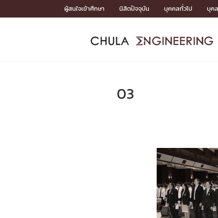
Skip
ผู้สนใจเข้าศึกษา
นิสิตปัจจุบัน
บุคคลทั่วไป
บุค
to
content
หน้าแรกSDGs/Covid19

Toward Innovative Society: fight COVID19
ADMISS
ACADEM
FACULTY
DEPART
RESEAR
ABOUT
หน้าแรกSDGs/Covid19

Sustainable Development Goals (SDGs)
ADMISSIO
03
หน้าแรกสมัครเรียน
หน้าแรกหลักสูตร
หน้าแรกบุคลากร
หน้าแรกภาควิชา/หน่วยงาน
หน้าแรกวิจัย
หน้าแรกเกี่ยวกับคณะ






หน้าแรกสมัครเรียน

หลักสูตรที่เปิดสอน
ข่าวรับสมัครนิสิต
ปฏิทินรับสมัครนิสิต
ACADEMI
หน้าแรกหลักสูตร

หลักสูตรปริญญาตรี
หลักสูตรปริญญาโท
หลักสูตรปริญญาเอก
BULLETIN