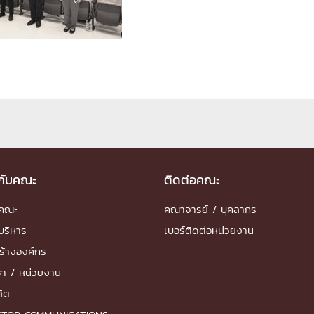
ด้วยวิศวกรรม
นรู้ตลอดชีวิต
งสร้างองค์กร
ุณ
วกับคณะ
ติดต่อคณะ
NTS
ำคณะ
คณาจารย์ / บุคลากร
บริหาร
เบอร์ติดต่อหน่วยงาน
ร้างองค์กร
ชา / หน่วยงาน
สิต