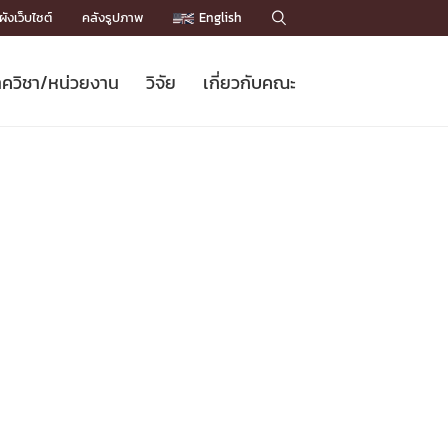
ังเว็บไซต์
คลังรูปภาพ
English

ควิชา/หน่วยงาน
วิจัย
เกี่ยวกับคณะ
Sustainable Development Goals
ข่าวรับสมัครนิสิต
หลักสูตรปริญญาโท
คณาจารย์ / บุคลากร
เบอร์ติดต่อหน่วยงาน
ข่าววิจัย
แนะนำคณะ


DGs)
BULLETIN
ทำเนียบศักดิ์อินทาเนีย
ทำเนียบนักวิจัย
โครงสร้างองค์กร
โครงการ Chula Engineering สนับสนุน
ปริญญากิตติมศักดิ์
วารสารวิชาการ
Facts and Figures
เรียนรู้ตลอดชีวิต (Lifelong Learning)
ประชาสัมพันธ์ทุนวิจัย (พิเศษ)
ติดต่อคณะ

คำถามด้านวิจัยที่พบบ่อย
ห้องสมุด

เชื่อมต่อหน่วยงานด้านวิจัย