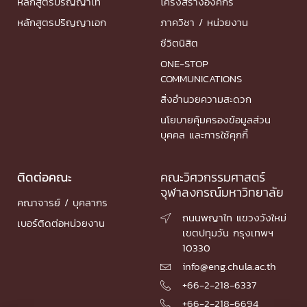
หลักสูตรปริญญาโท
โครงสร้างองค์กร
หลักสูตรปริญญาเอก
ภาควิชา / หน่วยงาน
ชีวิตนิสิต
ONE-STOP
COMMUNICATIONS
สิ่งอำนวยความสะดวก
นโยบายคุ้มครองข้อมูลส่วน
บุคคล และการใช้คุกกี้
ติดต่อคณะ
คณะวิศวกรรมศาสตร์
จุฬาลงกรณ์มหาวิทยาลัย
คณาจารย์ / บุคลากร
ถนนพญาไท แขวงวังใหม่

เบอร์ติดต่อหน่วยงาน
เขตปทุมวัน กรุงเทพฯ
10330
info@eng.chula.ac.th

+66-2-218-6337

+66-2-218-6694
