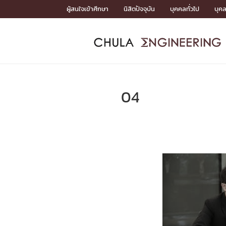
Skip
ผู้สนใจเข้าศึกษา
นิสิตปัจจุบัน
บุคคลทั่วไป
บุค
to
content
หน้าแรกSDGs/Covid19

Toward Innovative Society: fight COVID19
ADMISS
ACADEM
FACULTY
DEPART
RESEAR
ABOUT
หน้าแรกSDGs/Covid19

Sustainable Development Goals (SDGs)
ADMISSIO
04
หน้าแรกสมัครเรียน
หน้าแรกหลักสูตร
หน้าแรกบุคลากร
หน้าแรกภาควิชา/หน่วยงาน
หน้าแรกวิจัย
หน้าแรกเกี่ยวกับคณะ






หน้าแรกสมัครเรียน

หลักสูตรที่เปิดสอน
ข่าวรับสมัครนิสิต
ปฏิทินรับสมัครนิสิต
ACADEMI
หน้าแรกหลักสูตร

หลักสูตรปริญญาตรี
หลักสูตรปริญญาโท
หลักสูตรปริญญาเอก
BULLETIN