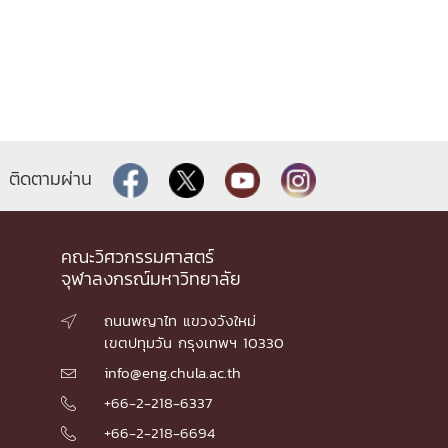
ติดตามผ่าน
คณะวิศวกรรมศาสตร์
จุฬาลงกรณ์มหาวิทยาลัย
ถนนพญาไท แขวงวังใหม่

เขตปทุมวัน กรุงเทพฯ 10330
info@eng.chula.ac.th

+66-2-218-6337

+66-2-218-6694
