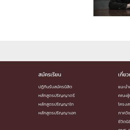
Engineering My World : สร้างสรรค์โลกใหม่
โครงการ Chula Engineering สนับสนุนการเรีย
(Lifelong Learning)
FACULTY
หน้าแรกบุคลากร

คณะผู้บริหาร
คณาจารย์ / บุคลากร
โคร
ทำเนียบศักดิ์อินทาเนีย
ศาสตราจารย์กิตติค
ปริญญากิตติมศักดิ์
สมัครเรียน
เกี่ย
DEPARTME
ปฏิทินรับสมัครนิสิต
แนะน
หลักสูตรปริญญาตรี
คณะผู้
หน้าแรกภาควิชา/หน่วยงาน

หลักสูตรปริญญาโท
โครงส
หน่วยงาน
เบอร์ติดต่อหน่วยงาน
หลักสูตรปริญญาเอก
ภาควิ
RESEARCH
ชีวิตนิ