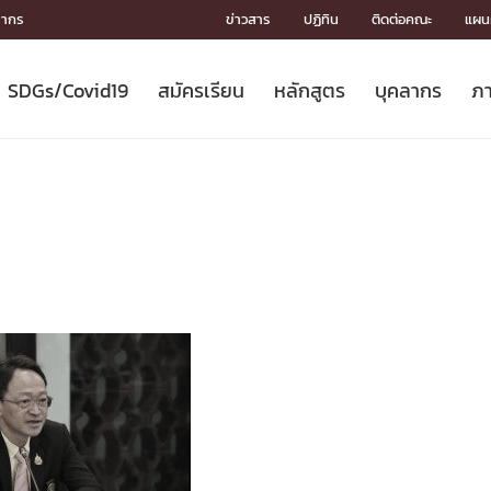
ลากร
ข่าวสาร
ปฏิทิน
ติดต่อคณะ
แผนผ
SDGs/Covid19
สมัครเรียน
หลักสูตร
บุคลากร
ภา
ION
ICS
MENTS
CH
Toward Innovative Society: fight
หลักสูตรที่เปิดสอน
หลักสูตรปริญญาตรี
คณะผู้บริหาร
หน่วยงาน
จรรยาบรรณนักวิจัย
เกี่ยวข้องกับ COVID-19















COVID19
(S
ปฏิทินรับสมัครนิสิต
หลักสูตรปริญญาเอก
โครงสร้างองค์กร
กลุ่มวิจัย
Partnership











N
Engineering My World : สร้างสรรค์
ศาสตราจารย์กิตติคุณ
ผลงานวิจัย
สิ่งอำนวยความสะดวก








โลกใหม่ด้วยวิศวกรรม
การ
ประชาสัมพันธ์ทุนวิจัย (ปกติ)
ดาวน์โหลด




ประกาศและแบบฟอร์ม
จุฬาฯ NetAuth





ติดต่อฝ่ายวิจัย
หน่วยวิศวศึกษา




multi-mentoring system

CS