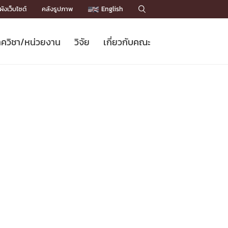
ังเว็บไซต์
คลังรูปภาพ
English

ควิชา/หน่วยงาน
วิจัย
เกี่ยวกับคณะ
Sustainable Development Goals
ข่าวรับสมัครนิสิต
หลักสูตรปริญญาโท
คณาจารย์ / บุคลากร
เบอร์ติดต่อหน่วยงาน
ข่าววิจัย
แนะนำคณะ


DGs)
BULLETIN
ทำเนียบศักดิ์อินทาเนีย
ทำเนียบนักวิจัย
โครงสร้างองค์กร
โครงการ Chula Engineering สนับสนุน
ปริญญากิตติมศักดิ์
วารสารวิชาการ
Facts and Figures
เรียนรู้ตลอดชีวิต (Lifelong Learning)
ประชาสัมพันธ์ทุนวิจัย (พิเศษ)
ติดต่อคณะ

คำถามด้านวิจัยที่พบบ่อย
ห้องสมุด

เชื่อมต่อหน่วยงานด้านวิจัย