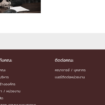
ด้วยวิศวกรรม
นรู้ตลอดชีวิต
งสร้างองค์กร
ุณ
วกับคณะ
ติดต่อคณะ
NTS
ำคณะ
คณาจารย์ / บุคลากร
บริหาร
เบอร์ติดต่อหน่วยงาน
ร้างองค์กร
ชา / หน่วยงาน
สิต