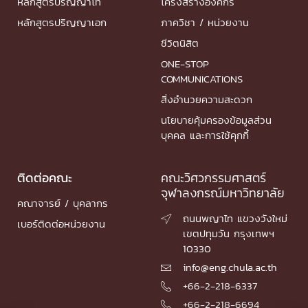
หลักสูตรปริญญาโท
โครงสร้างองค์กร
หลักสูตรปริญญาเอก
ภาควิชา / หน่วยงาน
ชีวิตนิสิต
ONE-STOP
COMMUNICATIONS
สิ่งอำนวยความสะดวก
นโยบายคุ้มครองข้อมูลส่วน
บุคคล และการใช้คุกกี้
ติดต่อคณะ
คณะวิศวกรรมศาสตร์
จุฬาลงกรณ์มหาวิทยาลัย
คณาจารย์ / บุคลากร
ถนนพญาไท แขวงวังใหม่

เบอร์ติดต่อหน่วยงาน
เขตปทุมวัน กรุงเทพฯ
10330
info@eng.chula.ac.th

+66-2-218-6337

+66-2-218-6694
