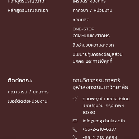
หลักสูตรปริญญาโท
โครงสร้างองค์กร
หลักสูตรปริญญาเอก
ภาควิชา / หน่วยงาน
ชีวิตนิสิต
ONE-STOP
COMMUNICATIONS
สิ่งอำนวยความสะดวก
นโยบายคุ้มครองข้อมูลส่วน
บุคคล และการใช้คุกกี้
ติดต่อคณะ
คณะวิศวกรรมศาสตร์
จุฬาลงกรณ์มหาวิทยาลัย
คณาจารย์ / บุคลากร
ถนนพญาไท แขวงวังใหม่

เบอร์ติดต่อหน่วยงาน
เขตปทุมวัน กรุงเทพฯ
10330
info@eng.chula.ac.th

+66-2-218-6337

+66-2-218-6694
