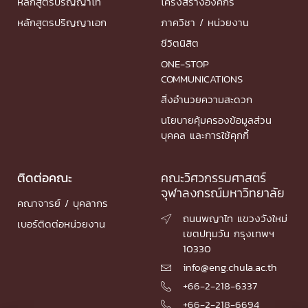
หลักสูตรปริญญาโท
โครงสร้างองค์กร
หลักสูตรปริญญาเอก
ภาควิชา / หน่วยงาน
ชีวิตนิสิต
ONE-STOP
COMMUNICATIONS
สิ่งอำนวยความสะดวก
นโยบายคุ้มครองข้อมูลส่วน
บุคคล และการใช้คุกกี้
ติดต่อคณะ
คณะวิศวกรรมศาสตร์
จุฬาลงกรณ์มหาวิทยาลัย
คณาจารย์ / บุคลากร
ถนนพญาไท แขวงวังใหม่

เบอร์ติดต่อหน่วยงาน
เขตปทุมวัน กรุงเทพฯ
10330
info@eng.chula.ac.th

+66-2-218-6337

+66-2-218-6694
