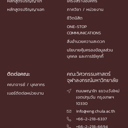
หลักสูตรปริญญาโท
โครงสร้างองค์กร
หลักสูตรปริญญาเอก
ภาควิชา / หน่วยงาน
ชีวิตนิสิต
ONE-STOP
COMMUNICATIONS
สิ่งอำนวยความสะดวก
นโยบายคุ้มครองข้อมูลส่วน
บุคคล และการใช้คุกกี้
ติดต่อคณะ
คณะวิศวกรรมศาสตร์
จุฬาลงกรณ์มหาวิทยาลัย
คณาจารย์ / บุคลากร
ถนนพญาไท แขวงวังใหม่

เบอร์ติดต่อหน่วยงาน
เขตปทุมวัน กรุงเทพฯ
10330
info@eng.chula.ac.th

+66-2-218-6337

+66-2-218-6694
