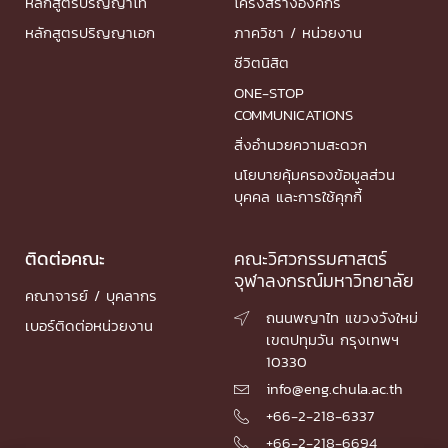
หลักสูตรปริญญาโท
โครงสร้างองค์กร
หลักสูตรปริญญาเอก
ภาควิชา / หน่วยงาน
ชีวิตนิสิต
ONE-STOP
COMMUNICATIONS
สิ่งอำนวยความสะดวก
นโยบายคุ้มครองข้อมูลส่วน
บุคคล และการใช้คุกกี้
ติดต่อคณะ
คณะวิศวกรรมศาสตร์
จุฬาลงกรณ์มหาวิทยาลัย
คณาจารย์ / บุคลากร
ถนนพญาไท แขวงวังใหม่

เบอร์ติดต่อหน่วยงาน
เขตปทุมวัน กรุงเทพฯ
10330
info@eng.chula.ac.th

+66-2-218-6337

+66-2-218-6694
