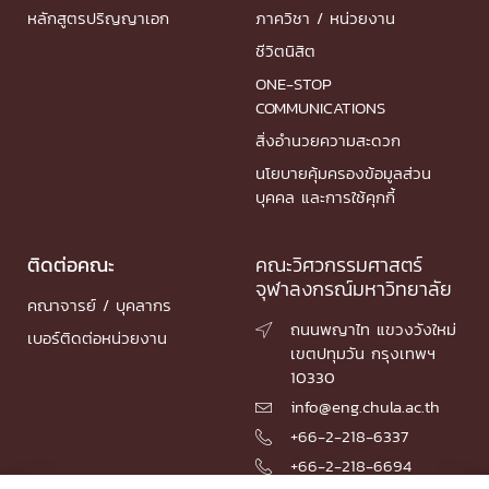
หลักสูตรปริญญาเอก
ภาควิชา / หน่วยงาน
ชีวิตนิสิต
ONE-STOP
COMMUNICATIONS
สิ่งอำนวยความสะดวก
นโยบายคุ้มครองข้อมูลส่วน
บุคคล และการใช้คุกกี้
ติดต่อคณะ
คณะวิศวกรรมศาสตร์
จุฬาลงกรณ์มหาวิทยาลัย
คณาจารย์ / บุคลากร
ถนนพญาไท แขวงวังใหม่

เบอร์ติดต่อหน่วยงาน
เขตปทุมวัน กรุงเทพฯ
10330
info@eng.chula.ac.th

+66-2-218-6337

+66-2-218-6694
