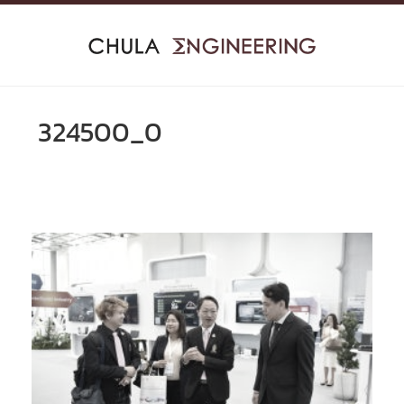
Skip
to
content
324500_0