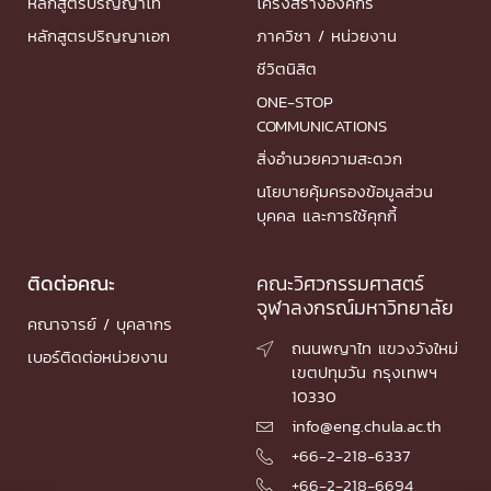
หลักสูตรปริญญาโท
โครงสร้างองค์กร
หลักสูตรปริญญาเอก
ภาควิชา / หน่วยงาน
ชีวิตนิสิต
ONE-STOP
COMMUNICATIONS
สิ่งอำนวยความสะดวก
นโยบายคุ้มครองข้อมูลส่วน
บุคคล และการใช้คุกกี้
ติดต่อคณะ
คณะวิศวกรรมศาสตร์
จุฬาลงกรณ์มหาวิทยาลัย
คณาจารย์ / บุคลากร
ถนนพญาไท แขวงวังใหม่

เบอร์ติดต่อหน่วยงาน
เขตปทุมวัน กรุงเทพฯ
10330
info@eng.chula.ac.th

+66-2-218-6337

+66-2-218-6694
