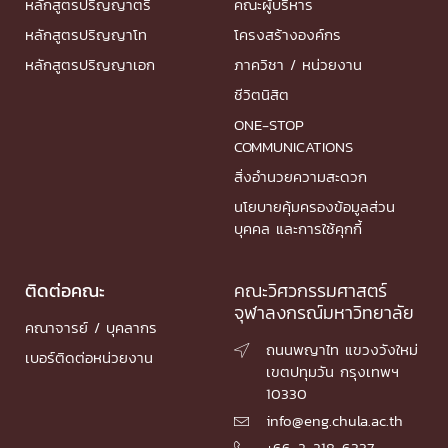
หลักสูตรปริญญาตรี
คณะผู้บริหาร
หลักสูตรปริญญาโท
โครงสร้างองค์กร
หลักสูตรปริญญาเอก
ภาควิชา / หน่วยงาน
ชีวิตนิสิต
ONE-STOP
COMMUNICATIONS
สิ่งอำนวยความสะดวก
นโยบายคุ้มครองข้อมูลส่วน
บุคคล และการใช้คุกกี้
ติดต่อคณะ
คณะวิศวกรรมศาสตร์
จุฬาลงกรณ์มหาวิทยาลัย
คณาจารย์ / บุคลากร
ถนนพญาไท แขวงวังใหม่

เบอร์ติดต่อหน่วยงาน
เขตปทุมวัน กรุงเทพฯ
10330
info@eng.chula.ac.th

+66-2-218-6337