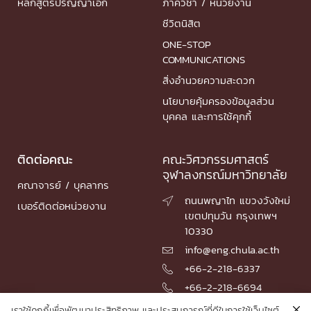
หลักสูตรปริญญาเอก
ภาควิชา / หน่วยงาน
ชีวิตนิสิต
ONE-STOP
COMMUNICATIONS
สิ่งอำนวยความสะดวก
นโยบายคุ้มครองข้อมูลส่วน
บุคคล และการใช้คุกกี้
ติดต่อคณะ
คณะวิศวกรรมศาสตร์
จุฬาลงกรณ์มหาวิทยาลัย
คณาจารย์ / บุคลากร
ถนนพญาไท แขวงวังใหม่

เบอร์ติดต่อหน่วยงาน
เขตปทุมวัน กรุงเทพฯ
10330
info@eng.chula.ac.th

+66-2-218-6337

+66-2-218-6694

เราใช้คุกกี้เพื่อพัฒนาประสิทธิภาพ และประสบการณ์ที่ดีในการใช้เว็บไซต์