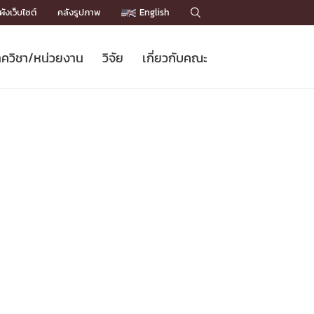
ังเว็บไซต์
คลังรูปภาพ
English

ควิชา/หน่วยงาน
วิจัย
เกี่ยวกับคณะ
Sustainable Development Goals
ข่าวรับสมัครนิสิต
หลักสูตรปริญญาโท
คณาจารย์ / บุคลากร
เบอร์ติดต่อหน่วยงาน
ข่าววิจัย
แนะนำคณะ


DGs)
BULLETIN
ทำเนียบศักดิ์อินทาเนีย
ทำเนียบนักวิจัย
โครงสร้างองค์กร
โครงการ Chula Engineering สนับสนุน
ปริญญากิตติมศักดิ์
วารสารวิชาการ
Facts and Figures
เรียนรู้ตลอดชีวิต (Lifelong Learning)
ประชาสัมพันธ์ทุนวิจัย (พิเศษ)
ติดต่อคณะ

คำถามด้านวิจัยที่พบบ่อย
ห้องสมุด

เชื่อมต่อหน่วยงานด้านวิจัย