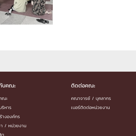
ด้วยวิศวกรรม
นรู้ตลอดชีวิต
งสร้างองค์กร
ุณ
NTS
วกับคณะ
ติดต่อคณะ
ำคณะ
คณาจารย์ / บุคลากร
บริหาร
เบอร์ติดต่อหน่วยงาน
ร้างองค์กร
ชา / หน่วยงาน
สิต