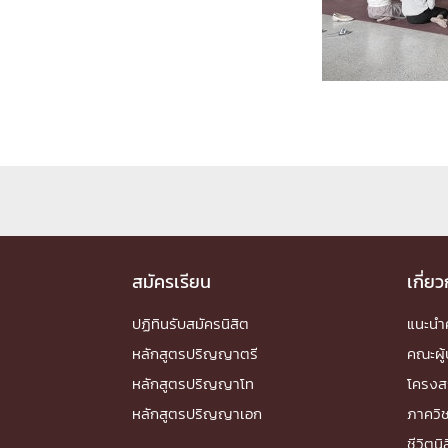
Engineering My World : สร้างสรรค์โลกใหม่
โครงการ Chula Engineering สนับสนุนการเรีย
(Lifelong Learning)
FACULTY
หน้าแรกบุคลากร

คณะผู้บริหาร
คณาจารย์ / บุคลากร
โคร
ทำเนียบศักดิ์อินทาเนีย
ศาสตราจารย์กิตติค
ปริญญากิตติมศักดิ์
DEPARTME
สมัครเรียน
เกี่ย
ปฏิทินรับสมัครนิสิต
แนะน
หน้าแรกภาควิชา/หน่วยงาน

หลักสูตรปริญญาตรี
คณะผู้
หน่วยงาน
เบอร์ติดต่อหน่วยงาน
หลักสูตรปริญญาโท
โครงส
RESEARCH
หลักสูตรปริญญาเอก
ภาควิ
ชีวิตนิ