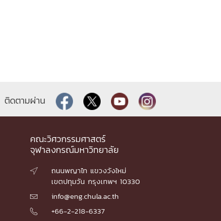
ติดตามผ่าน
คณะวิศวกรรมศาสตร์
จุฬาลงกรณ์มหาวิทยาลัย
ถนนพญาไท แขวงวังใหม่

เขตปทุมวัน กรุงเทพฯ 10330
info@eng.chula.ac.th

+66-2-218-6337
