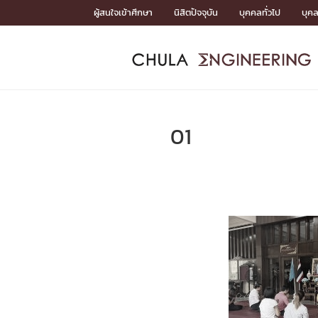
Skip
ผู้สนใจเข้าศึกษา
นิสิตปัจจุบัน
บุคคลทั่วไป
บุค
to
content
หน้าแรกSDGs/Covid19

Toward Innovative Society: fight COVID19
ADMISS
ACADEM
FACULTY
DEPART
RESEAR
ABOUT
หน้าแรกSDGs/Covid19

Sustainable Development Goals (SDGs)
ADMISSIO
01
หน้าแรกสมัครเรียน
หน้าแรกหลักสูตร
หน้าแรกบุคลากร
หน้าแรกภาควิชา/หน่วยงาน
หน้าแรกวิจัย
หน้าแรกเกี่ยวกับคณะ






หน้าแรกสมัครเรียน

หลักสูตรที่เปิดสอน
ข่าวรับสมัครนิสิต
ปฏิทินรับสมัครนิสิต
ACADEMI
หน้าแรกหลักสูตร

หลักสูตรปริญญาตรี
หลักสูตรปริญญาโท
หลักสูตรปริญญาเอก
BULLETIN