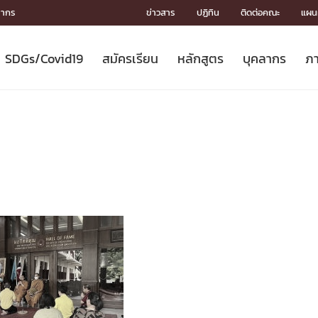
ลากร
ข่าวสาร
ปฏิทิน
ติดต่อคณะ
แผนผ
SDGs/Covid19
สมัครเรียน
หลักสูตร
บุคลากร
ภา
ION
ICS
MENTS
CH
Toward Innovative Society: fight
หลักสูตรที่เปิดสอน
หลักสูตรปริญญาตรี
คณะผู้บริหาร
หน่วยงาน
จรรยาบรรณนักวิจัย
เกี่ยวข้องกับ COVID-19















COVID19
(S
ปฏิทินรับสมัครนิสิต
หลักสูตรปริญญาเอก
โครงสร้างองค์กร
กลุ่มวิจัย
Partnership











N
Engineering My World : สร้างสรรค์
ศาสตราจารย์กิตติคุณ
ผลงานวิจัย
สิ่งอำนวยความสะดวก








โลกใหม่ด้วยวิศวกรรม
การ
ประชาสัมพันธ์ทุนวิจัย (ปกติ)
ดาวน์โหลด




ประกาศและแบบฟอร์ม
จุฬาฯ NetAuth





ติดต่อฝ่ายวิจัย
หน่วยวิศวศึกษา




multi-mentoring system

CS