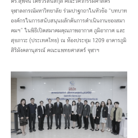
ดร.สุพจน์ เตชวรสินสกุล คณะวิศวกรรมศาสตร์
จุฬาลงกรณ์มหาวิทยาลัย ร่วมปาฐกถาในหัวข้อ “บทบาท
องค์กรในการสนับสนุนผลักดันการดำเนินงานของสมา
คมฯ” ในพิธีเปิดสมาคมคุณภาพอากาศ ภูมิอากาศ และ
สุขภาวะ (ประเทศไทย) ณ ห้องประชุม 1209 อาคารภูมิ
สิริมังคลานุสรณ์ คณะแพทยศาสตร์ จุฬาฯ