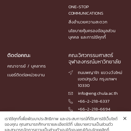
ONE-STOP
COMMUNICATIONS
สิ่งอำนวยความสะดวก
นโยบายคุ้มครองข้อมูลส่วน
บุคคล และการใช้คุกกี้
ติดต่อคณะ
คณะวิศวกรรมศาสตร์
จุฬาลงกรณ์มหาวิทยาลัย
คณาจารย์ / บุคลากร
ถนนพญาไท แขวงวังใหม่

เบอร์ติดต่อหน่วยงาน
เขตปทุมวัน กรุงเทพฯ
10330
info@eng.chula.ac.th

+66-2-218-6337

+66-2-218-6694

เราใช้คุกกี้เพื่อพัฒนาประสิทธิภาพ และประสบการณ์ที่ดีในการใช้เว็บไซต์
ของคุณ คุณสามารถศึกษารายละเอียดได้ที่
นโยบายความเป็นส่วนตัว
และสามารถจัดการความเป็นส่วนตัวเองได้ของคุณได้เองโดยคลิกที่