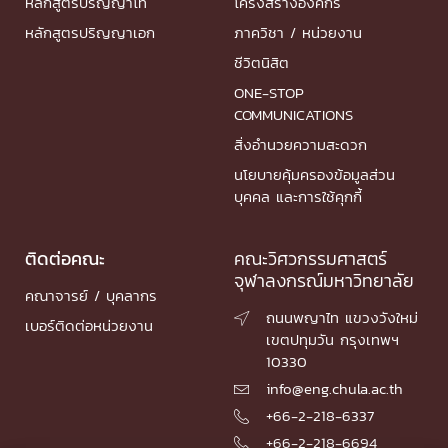
หลักสูตรปริญญาโท
โครงสร้างองค์กร
หลักสูตรปริญญาเอก
ภาควิชา / หน่วยงาน
ชีวิตนิสิต
ONE-STOP
COMMUNICATIONS
สิ่งอำนวยความสะดวก
นโยบายคุ้มครองข้อมูลส่วน
บุคคล และการใช้คุกกี้
ติดต่อคณะ
คณะวิศวกรรมศาสตร์
จุฬาลงกรณ์มหาวิทยาลัย
คณาจารย์ / บุคลากร
ถนนพญาไท แขวงวังใหม่

เบอร์ติดต่อหน่วยงาน
เขตปทุมวัน กรุงเทพฯ
10330
info@eng.chula.ac.th

+66-2-218-6337

+66-2-218-6694
