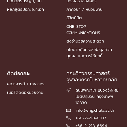
หลักสูตรปริญญาโท
โครงสร้างองค์กร
หลักสูตรปริญญาเอก
ภาควิชา / หน่วยงาน
ชีวิตนิสิต
ONE-STOP
COMMUNICATIONS
สิ่งอำนวยความสะดวก
นโยบายคุ้มครองข้อมูลส่วน
บุคคล และการใช้คุกกี้
ติดต่อคณะ
คณะวิศวกรรมศาสตร์
จุฬาลงกรณ์มหาวิทยาลัย
คณาจารย์ / บุคลากร
ถนนพญาไท แขวงวังใหม่

เบอร์ติดต่อหน่วยงาน
เขตปทุมวัน กรุงเทพฯ
10330
info@eng.chula.ac.th

+66-2-218-6337

+66-2-218-6694
