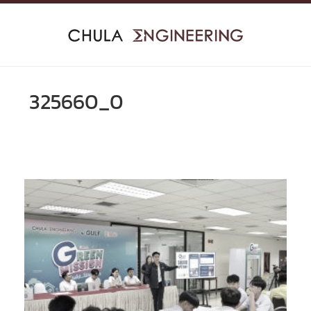
Skip
to
content
325660_0