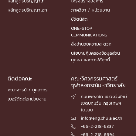
หลักสูตรปริญญาโท
โครงสร้างองค์กร
หลักสูตรปริญญาเอก
ภาควิชา / หน่วยงาน
ชีวิตนิสิต
ONE-STOP
COMMUNICATIONS
สิ่งอำนวยความสะดวก
นโยบายคุ้มครองข้อมูลส่วน
บุคคล และการใช้คุกกี้
ติดต่อคณะ
คณะวิศวกรรมศาสตร์
จุฬาลงกรณ์มหาวิทยาลัย
คณาจารย์ / บุคลากร
ถนนพญาไท แขวงวังใหม่

เบอร์ติดต่อหน่วยงาน
เขตปทุมวัน กรุงเทพฯ
10330
info@eng.chula.ac.th

+66-2-218-6337

+66-2-218-6694
