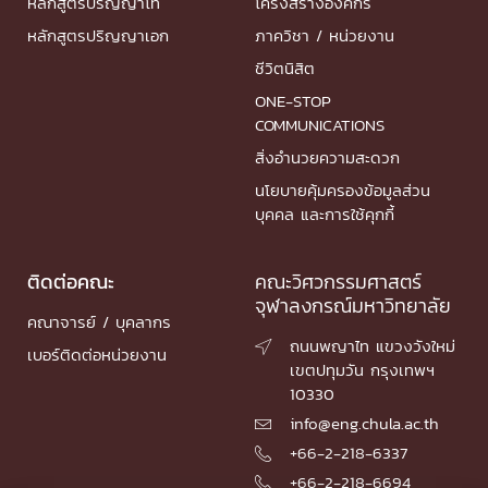
หลักสูตรปริญญาโท
โครงสร้างองค์กร
หลักสูตรปริญญาเอก
ภาควิชา / หน่วยงาน
ชีวิตนิสิต
ONE-STOP
COMMUNICATIONS
สิ่งอำนวยความสะดวก
นโยบายคุ้มครองข้อมูลส่วน
บุคคล และการใช้คุกกี้
ติดต่อคณะ
คณะวิศวกรรมศาสตร์
จุฬาลงกรณ์มหาวิทยาลัย
คณาจารย์ / บุคลากร
ถนนพญาไท แขวงวังใหม่

เบอร์ติดต่อหน่วยงาน
เขตปทุมวัน กรุงเทพฯ
10330
info@eng.chula.ac.th

+66-2-218-6337

+66-2-218-6694
