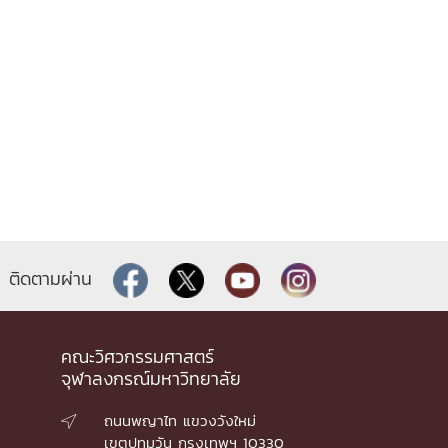
ติดตามผ่าน
คณะวิศวกรรมศาสตร์
จุฬาลงกรณ์มหาวิทยาลัย
ถนนพญาไท แขวงวังใหม่

เขตปทุมวัน กรุงเทพฯ 10330