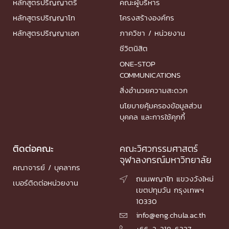
หลักสูตรปริญญาตรี
คณะผู้บริหาร
หลักสูตรปริญญาโท
โครงสร้างองค์กร
หลักสูตรปริญญาเอก
ภาควิชา / หน่วยงาน
ชีวิตนิสิต
ONE-STOP
COMMUNICATIONS
สิ่งอำนวยความสะดวก
นโยบายคุ้มครองข้อมูลส่วน
บุคคล และการใช้คุกกี้
ติดต่อคณะ
คณะวิศวกรรมศาสตร์
จุฬาลงกรณ์มหาวิทยาลัย
คณาจารย์ / บุคลากร
ถนนพญาไท แขวงวังใหม่

เบอร์ติดต่อหน่วยงาน
เขตปทุมวัน กรุงเทพฯ
10330
info@eng.chula.ac.th

+66-2-218-6337