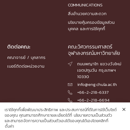
COMMUNICATIONS
สิ่งอำนวยความสะดวก
นโยบายคุ้มครองข้อมูลส่วน
บุคคล และการใช้คุกกี้
ติดต่อคณะ
คณะวิศวกรรมศาสตร์
จุฬาลงกรณ์มหาวิทยาลัย
คณาจารย์ / บุคลากร
ถนนพญาไท แขวงวังใหม่

เบอร์ติดต่อหน่วยงาน
เขตปทุมวัน กรุงเทพฯ
10330
info@eng.chula.ac.th

+66-2-218-6337

+66-2-218-6694

เราใช้คุกกี้เพื่อพัฒนาประสิทธิภาพ และประสบการณ์ที่ดีในการใช้เว็บไซต์
ของคุณ คุณสามารถศึกษารายละเอียดได้ที่
นโยบายความเป็นส่วนตัว
และสามารถจัดการความเป็นส่วนตัวเองได้ของคุณได้เองโดยคลิกที่
© 2026 Faculty of Engineering, Chulalongkorn University
ตั้งค่า