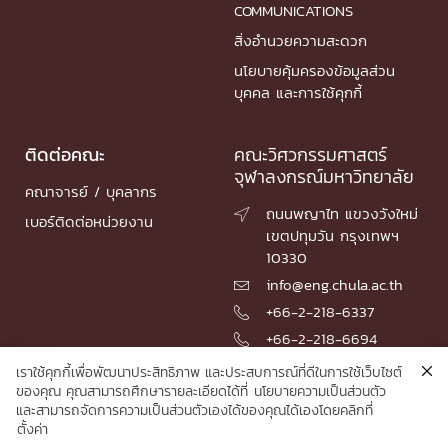
COMMUNICATIONS
สิ่งอำนวยความสะดวก
นโยบายคุ้มครองข้อมูลส่วน
บุคคล และการใช้คุกกี้
ติดต่อคณะ
คณะวิศวกรรมศาสตร์
จุฬาลงกรณ์มหาวิทยาลัย
คณาจารย์ / บุคลากร
ถนนพญาไท แขวงวังใหม่

เบอร์ติดต่อหน่วยงาน
เขตปทุมวัน กรุงเทพฯ
10330
info@eng.chula.ac.th

+66-2-218-6337

+66-2-218-6694

เราใช้คุกกี้เพื่อพัฒนาประสิทธิภาพ และประสบการณ์ที่ดีในการใช้เว็บไซต์
ของคุณ คุณสามารถศึกษารายละเอียดได้ที่
นโยบายความเป็นส่วนตัว
และสามารถจัดการความเป็นส่วนตัวเองได้ของคุณได้เองโดยคลิกที่
© 2026 Faculty of Engineering, Chulalongkorn University
ตั้งค่า