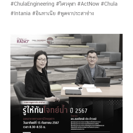
#ChulaEngineering #วิศวจุฬา #ActNow #Chula
#Intania #อินทาเนีย #พูดจาประสาช่าง