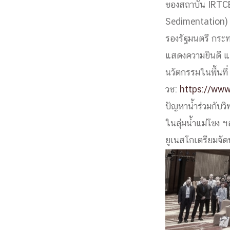
ของสถาบัน IRTCE
Engineering My World : สร้างสรรค์โลกใหม่
Sedimentation) 
โครงการ Chula Engineering สนับสนุนการเรีย
รองรัฐมนตรี กระ
(Lifelong Learning)
FACULTY
แสดงความยินดี แล
นวัตกรรมในพื้นที
หน้าแรกบุคลากร
วช:
https://ww

คณะผู้บริหาร
คณาจารย์ / บุคลากร
โคร
ปัญหาน้ำร่วมกับว
ทำเนียบศักดิ์อินทาเนีย
ศาสตราจารย์กิตติค
ในลุ่มน้ำแม่โขง 
ปริญญากิตติมศักดิ์
ยูเนสโกเตรียมจั
DEPARTME
หน้าแรกภาควิชา/หน่วยงาน

หน่วยงาน
เบอร์ติดต่อหน่วยงาน
RESEARCH