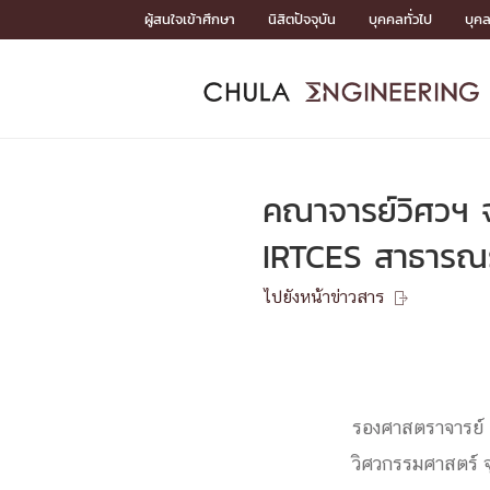
Skip
ผู้สนใจเข้าศึกษา
นิสิตปัจจุบัน
บุคคลทั่วไป
บุค
to
content
หน้าแรกSDGs/Covid19

Toward Innovative Society: fight COVID19
ADMISS
ACADEM
FACULTY
DEPART
RESEAR
ABOUT
หน้าแรกSDGs/Covid19

Sustainable Development Goals (SDGs)
ADMISSIO
คณาจารย์วิศวฯ 
หน้าแรกสมัครเรียน
หน้าแรกหลักสูตร
หน้าแรกบุคลากร
หน้าแรกภาควิชา/หน่วยงาน
หน้าแรกวิจัย
หน้าแรกเกี่ยวกับคณะ






IRTCES สาธารณร
หน้าแรกสมัครเรียน

หลักสูตรที่เปิดสอน
ไปยังหน้าข่าวสาร
ข่าวรับสมัครนิสิต

ปฏิทินรับสมัครนิสิต
ACADEMI
รองศาสตราจารย์ ด
หน้าแรกหลักสูตร

หลักสูตรปริญญาตรี
หลักสูตรปริญญาโท
วิศวกรรมศาสตร์ 
หลักสูตรปริญญาเอก
BULLETIN