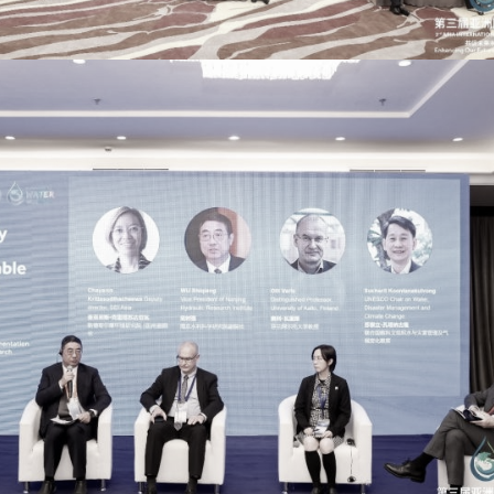
การ
ุนวิจัย (พิเศษ)
บ่อย
tnership
ณะ
ษา