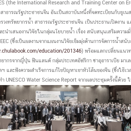
S (the International Research and Training Center on E
ด้วยวิศวกรรม
สาธารณรัฐประชาชนจีน อันเป็นสถาบันหนึ่งที่จดทะเบียนกับยูเ
นรู้ตลอดชีวิต
ทรวงทรัพยากรน้ำ สาธารณรัฐประชาชนจีน เป็นประธานเปิดงาน แล
ะนำเสนองานวิจัยในกลุ่มนโยบายน้ำ เรื่อง สนับสนุนเสริมความมั
่ EEC (ซึ่งเป็นผลงานจากแผนงานวิจัยเข็มมุ่งด้านการจัดการน้ำส
w.chulabook.com/education/201346
) พร้อมแลกเปลี่ยนแนว
งสร้างองค์กร
ิทยากรจากญี่ปุ่น ฟินแลนด์ กลุ่มประเทศอัฟริกา ซาอุอาราเบีย มา
ุณ
ฯลฯ และฟังความสำเร็จการแก้ไขปัญหาเขาหัวโล้นของจีน (ซึ่งใช้เวล
ดทำ UNESCO Water Science Report จากผลประชุมครั้งนี้ด้วย ใ
NTS