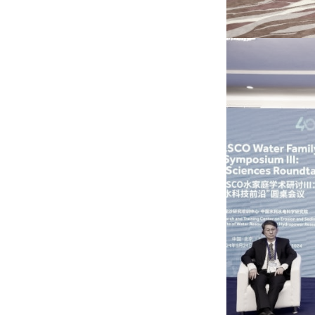
หน้าแรกวิจัย

จรรยาบรรณนักวิจัย
ข่าววิจัย
กลุ่มวิจัย
ทำเนียบนักวิจัย
ผลงานวิจัย
วารสารวิชา
ประชาสัมพันธ์ทุนวิจัย (ปกติ)
ประชาสัมพันธ์ท
ประกาศและแบบฟอร์ม
คำถามด้านวิจัยที่พบ
ติดต่อฝ่ายวิจัย
เชื่อมต่อหน่วยงานด้านวิจัย
multi-mentoring system
ABOUT
หน้าแรกเกี่ยวกับคณะ

เกี่ยวข้องกับ COVID-19
แนะนำคณะ
Par
โครงสร้างองค์กร
สิ่งอำนวยความสะดวก
Facts and Figures
ดาวน์โหลด
ติดต่อค
จุฬาฯ NetAuth
ห้องสมุด
หน่วยวิศวศึก