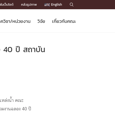
ังเว็บไซต์
คลังรูปภาพ
English

ควิชา/หน่วยงาน
วิจัย
เกี่ยวกับคณะ
Sustainable Development Goals
ข่าวรับสมัครนิสิต
หลักสูตรปริญญาโท
คณาจารย์ / บุคลากร
เบอร์ติดต่อหน่วยงาน
ข่าววิจัย
แนะนำคณะ


DGs)
BULLETIN
ทำเนียบศักดิ์อินทาเนีย
ทำเนียบนักวิจัย
โครงสร้างองค์กร
 40 ปี สถาบัน
โครงการ Chula Engineering สนับสนุน
ปริญญากิตติมศักดิ์
วารสารวิชาการ
Facts and Figures
เรียนรู้ตลอดชีวิต (Lifelong Learning)
ประชาสัมพันธ์ทุนวิจัย (พิเศษ)
ติดต่อคณะ

คำถามด้านวิจัยที่พบบ่อย
ห้องสมุด

เชื่อมต่อหน่วยงานด้านวิจัย
มแหล่งน้ำ คณะ
่วมงานฉลอง 40 ปี