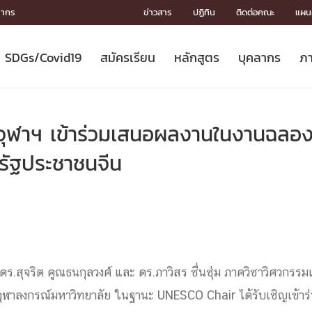
ลากร
ข่าวสาร
ปฏิทิน
ติดต่อคณะ
แผนผ
SDGs/Covid19
สมัครเรียน
หลักสูตร
บุคลากร
ภา
ION
ICS
MENTS
CH
Toward Innovative Society: fight
หลักสูตรที่เปิดสอน
หลักสูตรปริญญาตรี
คณะผู้บริหาร
หน่วยงาน
จรรยาบรรณนักวิจัย
เกี่ยวข้องกับ COVID-19















COVID19
(S
ปฏิทินรับสมัครนิสิต
หลักสูตรปริญญาเอก
โครงสร้างองค์กร
กลุ่มวิจัย
Partnership











N
จุฬาฯ เข้าร่วมเสนอผลงานในงานฉลอง
Engineering My World : สร้างสรรค์
ศาสตราจารย์กิตติคุณ
ผลงานวิจัย
สิ่งอำนวยความสะดวก








โลกใหม่ด้วยวิศวกรรม
การ
ประชาสัมพันธ์ทุนวิจัย (ปกติ)
ดาวน์โหลด




ัฐประชาชนจีน
ประกาศและแบบฟอร์ม
จุฬาฯ NetAuth





ติดต่อฝ่ายวิจัย
หน่วยวิศวศึกษา




multi-mentoring system

CS
ร.สุจริต คูณธนกุลวงศ์ และ ดร.ภาวิสร ชื่นชุ่ม ภาควิชาวิศวกรร
จุฬาลงกรณ์มหาวิทยาลัย ในฐานะ UNESCO Chair ได้รับเชิญเข้าร