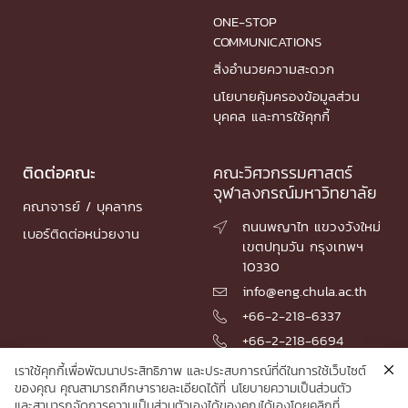
ONE-STOP
COMMUNICATIONS
สิ่งอำนวยความสะดวก
นโยบายคุ้มครองข้อมูลส่วน
บุคคล และการใช้คุกกี้
ติดต่อคณะ
คณะวิศวกรรมศาสตร์
จุฬาลงกรณ์มหาวิทยาลัย
คณาจารย์ / บุคลากร
ถนนพญาไท แขวงวังใหม่

เบอร์ติดต่อหน่วยงาน
เขตปทุมวัน กรุงเทพฯ
10330
info@eng.chula.ac.th

+66-2-218-6337

+66-2-218-6694

เราใช้คุกกี้เพื่อพัฒนาประสิทธิภาพ และประสบการณ์ที่ดีในการใช้เว็บไซต์
ของคุณ คุณสามารถศึกษารายละเอียดได้ที่
นโยบายความเป็นส่วนตัว
และสามารถจัดการความเป็นส่วนตัวเองได้ของคุณได้เองโดยคลิกที่