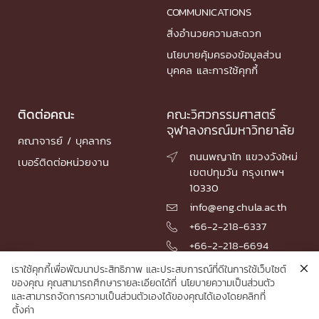
COMMUNICATIONS
สิ่งอำนวยความสะดวก
นโยบายคุ้มครองข้อมูลส่วน
บุคคล และการใช้คุกกี้
ติดต่อคณะ
คณะวิศวกรรมศาสตร์
จุฬาลงกรณ์มหาวิทยาลัย
คณาจารย์ / บุคลากร
ถนนพญาไท แขวงวังใหม่

เบอร์ติดต่อหน่วยงาน
เขตปทุมวัน กรุงเทพฯ
10330
info@eng.chula.ac.th

+66-2-218-6337

+66-2-218-6694

เราใช้คุกกี้เพื่อพัฒนาประสิทธิภาพ และประสบการณ์ที่ดีในการใช้เว็บไซต์
ของคุณ คุณสามารถศึกษารายละเอียดได้ที่
นโยบายความเป็นส่วนตัว
และสามารถจัดการความเป็นส่วนตัวเองได้ของคุณได้เองโดยคลิกที่
© 2026 Faculty of Engineering, Chulalongkorn University
ตั้งค่า