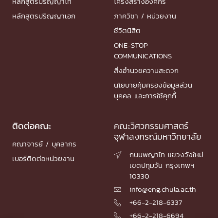
หลักสูตรปริญญาโท
โครงสร้างองค์กร
หลักสูตรปริญญาเอก
ภาควิชา / หน่วยงาน
ชีวิตนิสิต
ONE-STOP
COMMUNICATIONS
สิ่งอำนวยความสะดวก
นโยบายคุ้มครองข้อมูลส่วน
บุคคล และการใช้คุกกี้
ติดต่อคณะ
คณะวิศวกรรมศาสตร์
จุฬาลงกรณ์มหาวิทยาลัย
คณาจารย์ / บุคลากร
ถนนพญาไท แขวงวังใหม่

เบอร์ติดต่อหน่วยงาน
เขตปทุมวัน กรุงเทพฯ
10330
info@eng.chula.ac.th

+66-2-218-6337

+66-2-218-6694
