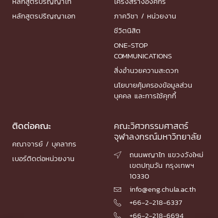
หลักสูตรปริญญาโท
โครงสร้างองค์กร
หลักสูตรปริญญาเอก
ภาควิชา / หน่วยงาน
ชีวิตนิสิต
ONE-STOP
COMMUNICATIONS
สิ่งอำนวยความสะดวก
นโยบายคุ้มครองข้อมูลส่วน
บุคคล และการใช้คุกกี้
ติดต่อคณะ
คณะวิศวกรรมศาสตร์
จุฬาลงกรณ์มหาวิทยาลัย
คณาจารย์ / บุคลากร
ถนนพญาไท แขวงวังใหม่

เบอร์ติดต่อหน่วยงาน
เขตปทุมวัน กรุงเทพฯ
10330
info@eng.chula.ac.th

+66-2-218-6337

+66-2-218-6694
