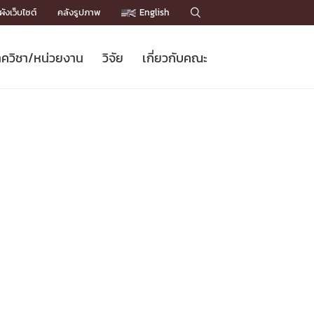
ังเว็บไซต์
คลังรูปภาพ
English

ควิชา/หน่วยงาน
วิจัย
เกี่ยวกับคณะ
Sustainable Development Goals
ข่าวรับสมัครนิสิต
หลักสูตรปริญญาโท
คณาจารย์ / บุคลากร
เบอร์ติดต่อหน่วยงาน
ข่าววิจัย
แนะนำคณะ


DGs)
BULLETIN
ทำเนียบศักดิ์อินทาเนีย
ทำเนียบนักวิจัย
โครงสร้างองค์กร
โครงการ Chula Engineering สนับสนุน
ปริญญากิตติมศักดิ์
วารสารวิชาการ
Facts and Figures
เรียนรู้ตลอดชีวิต (Lifelong Learning)
ประชาสัมพันธ์ทุนวิจัย (พิเศษ)
ติดต่อคณะ

คำถามด้านวิจัยที่พบบ่อย
ห้องสมุด

เชื่อมต่อหน่วยงานด้านวิจัย