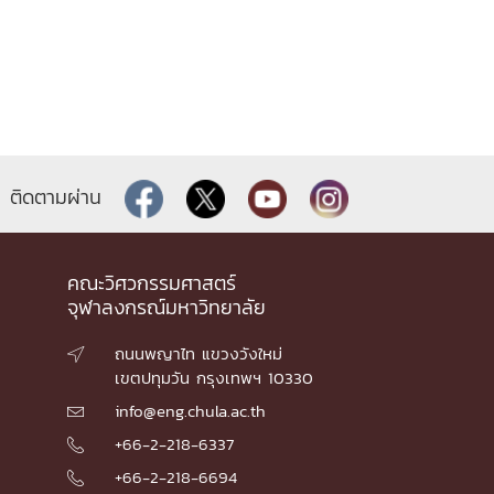
ติดตามผ่าน
คณะวิศวกรรมศาสตร์
จุฬาลงกรณ์มหาวิทยาลัย
ถนนพญาไท แขวงวังใหม่

เขตปทุมวัน กรุงเทพฯ 10330
info@eng.chula.ac.th

+66-2-218-6337

+66-2-218-6694
