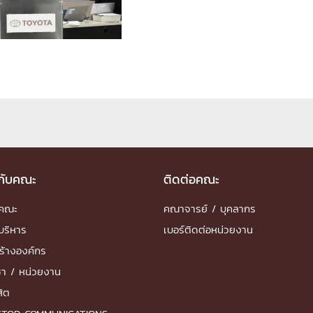
ด้วยวิศวกรรม
นรู้ตลอดชีวิต
งสร้างองค์กร
ุณ
วกับคณะ
ติดต่อคณะ
NTS
ำคณะ
คณาจารย์ / บุคลากร
บริหาร
เบอร์ติดต่อหน่วยงาน
ร้างองค์กร
ชา / หน่วยงาน
สิต