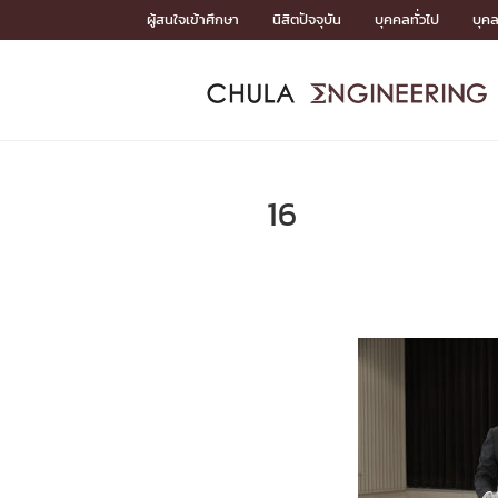
Skip
ผู้สนใจเข้าศึกษา
นิสิตปัจจุบัน
บุคคลทั่วไป
บุค
to
content
หน้าแรกSDGs/Covid19

Toward Innovative Society: fight COVID19
ADMISS
ACADEM
FACULTY
DEPART
RESEAR
ABOUT
หน้าแรกSDGs/Covid19

Sustainable Development Goals (SDGs)
ADMISSIO
16
หน้าแรกสมัครเรียน
หน้าแรกหลักสูตร
หน้าแรกบุคลากร
หน้าแรกภาควิชา/หน่วยงาน
หน้าแรกวิจัย
หน้าแรกเกี่ยวกับคณะ






หน้าแรกสมัครเรียน

หลักสูตรที่เปิดสอน
ข่าวรับสมัครนิสิต
ปฏิทินรับสมัครนิสิต
ACADEMI
หน้าแรกหลักสูตร

หลักสูตรปริญญาตรี
หลักสูตรปริญญาโท
หลักสูตรปริญญาเอก
BULLETIN