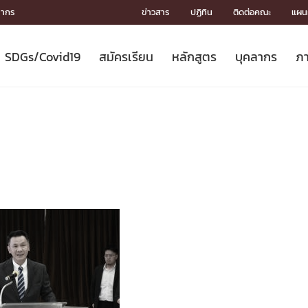
ลากร
ข่าวสาร
ปฏิทิน
ติดต่อคณะ
แผนผ
SDGs/Covid19
สมัครเรียน
หลักสูตร
บุคลากร
ภา
ION
ICS
MENTS
CH
Toward Innovative Society: fight
หลักสูตรที่เปิดสอน
หลักสูตรปริญญาตรี
คณะผู้บริหาร
หน่วยงาน
จรรยาบรรณนักวิจัย
เกี่ยวข้องกับ COVID-19















COVID19
(S
ปฏิทินรับสมัครนิสิต
หลักสูตรปริญญาเอก
โครงสร้างองค์กร
กลุ่มวิจัย
Partnership











N
Engineering My World : สร้างสรรค์
ศาสตราจารย์กิตติคุณ
ผลงานวิจัย
สิ่งอำนวยความสะดวก








โลกใหม่ด้วยวิศวกรรม
การ
ประชาสัมพันธ์ทุนวิจัย (ปกติ)
ดาวน์โหลด




ประกาศและแบบฟอร์ม
จุฬาฯ NetAuth





ติดต่อฝ่ายวิจัย
หน่วยวิศวศึกษา




multi-mentoring system

CS