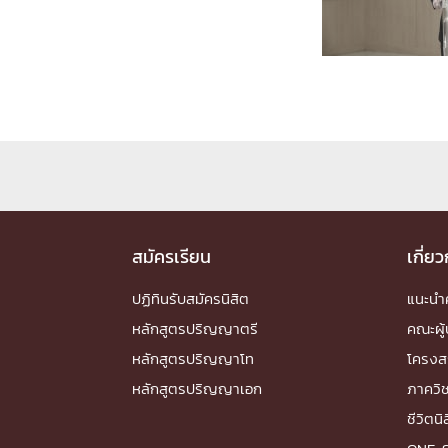
Engineering My World : สร้างสรรค์โลกใหม่
โครงการ Chula Engineering สนับสนุนการเรีย
(Lifelong Learning)
FACULTY
หน้าแรกบุคลากร

คณะผู้บริหาร
คณาจารย์ / บุคลากร
โคร
ทำเนียบศักดิ์อินทาเนีย
ศาสตราจารย์กิตติค
ปริญญากิตติมศักดิ์
สมัครเรียน
เกี่ย
DEPARTME
ปฏิทินรับสมัครนิสิต
แนะน
หลักสูตรปริญญาตรี
คณะผู้
หน้าแรกภาควิชา/หน่วยงาน

หลักสูตรปริญญาโท
โครงส
หน่วยงาน
เบอร์ติดต่อหน่วยงาน
หลักสูตรปริญญาเอก
ภาควิ
RESEARCH
ชีวิตนิ