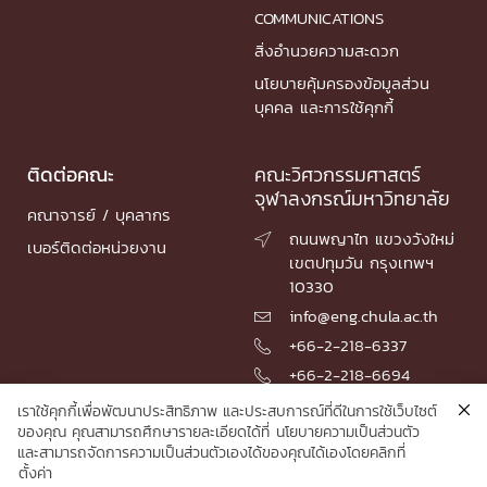
COMMUNICATIONS
สิ่งอำนวยความสะดวก
นโยบายคุ้มครองข้อมูลส่วน
บุคคล และการใช้คุกกี้
ติดต่อคณะ
คณะวิศวกรรมศาสตร์
จุฬาลงกรณ์มหาวิทยาลัย
คณาจารย์ / บุคลากร
ถนนพญาไท แขวงวังใหม่

เบอร์ติดต่อหน่วยงาน
เขตปทุมวัน กรุงเทพฯ
10330
info@eng.chula.ac.th

+66-2-218-6337

+66-2-218-6694

เราใช้คุกกี้เพื่อพัฒนาประสิทธิภาพ และประสบการณ์ที่ดีในการใช้เว็บไซต์
ของคุณ คุณสามารถศึกษารายละเอียดได้ที่
นโยบายความเป็นส่วนตัว
และสามารถจัดการความเป็นส่วนตัวเองได้ของคุณได้เองโดยคลิกที่
© 2026 Faculty of Engineering, Chulalongkorn University
ตั้งค่า